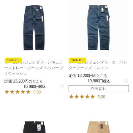
16%OFF
16%OFF
リー Lee レジェンダリーレギュラ
リー Lee レジェンダリーカーペン
ーストレートジーンズ ペッパープ
タージーンズ コルトン
リウォッシュ
定価
13,200
のところ
10,980
定価
13,200
のところ
税込
10,980
税込
在庫切れ
5.00
5.00