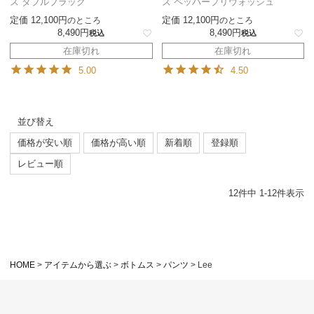
ズ ダブルブラック
ズ ペッパープリウォッシュ
定価
12,100
定価
12,100
のところ
のところ
8,490
8,490
税込
税込
在庫切れ
在庫切れ
5.00
4.50
並び替え
価格が安い順
価格が高い順
新着順
登録順
レビュー順
12
件中
1
-
12
件表示
HOME
アイテムから選ぶ
ボトムス
パンツ
Lee