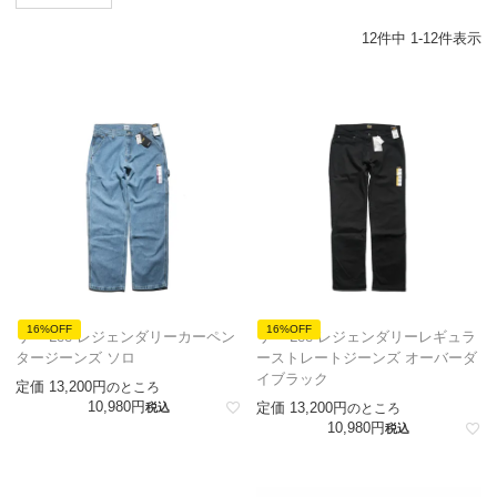
12
件中
1
-
12
件表示
16%OFF
16%OFF
リー Lee レジェンダリーカーペン
リー Lee レジェンダリーレギュラ
タージーンズ ソロ
ーストレートジーンズ オーバーダ
イブラック
定価
13,200
のところ
10,980
定価
13,200
税込
のところ
10,980
税込