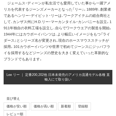
ジェームス・ディーンが私生活でも愛用していた事から一躍アメ
リカを代表するジーンズメーカーとなった「リー」。1889年、創業者
であるヘンリー・デイビット・リーは、ワークアイテムの総合商社と
して、カンザス州にH.D.リー・マーカンタイル・カンパニーを設立。1
911年独自の衣料工場を設立し、自らでワークウエアの製造を開始。
1944年にはカウボーイパンツは、より幅広いイメージをもつ『ライ
ダース』とシリーズ名が変更され、現在のホースマウスステッチが
採用。101カウボーイパンツや世界で初めてジーンスにジッパフラ
イを採用するなどジーンズの歴史を大きく変えていった革新的な
ブランドでもあります。
Lee リー ｜ 定番200,202他 日本未発売のアメリカ流通モデル各種 直
輸入にて取り扱い
並び替え
価格が安い順
価格が高い順
新着順
登録順
レビュー順