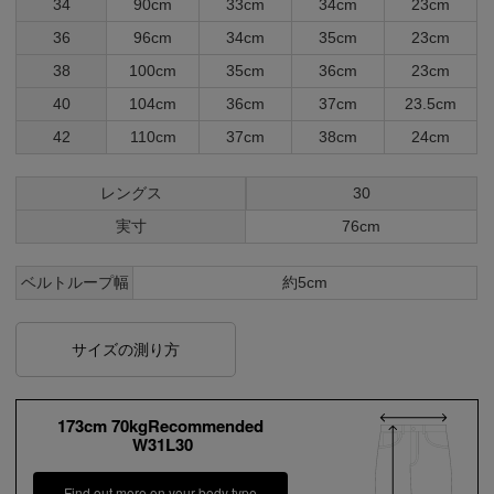
34
90cm
33cm
34cm
23cm
36
96cm
34cm
35cm
23cm
38
100cm
35cm
36cm
23cm
40
104cm
36cm
37cm
23.5cm
42
110cm
37cm
38cm
24cm
レングス
30
実寸
76cm
ベルトループ幅
約5cm
サイズの測り方
173cm 70kgRecommended
W31L30
Find out more on your body type