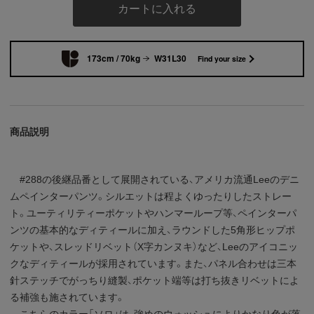
カートに入れる
173cm / 70kg
W31L30
Find your size
商品説明
#288の後継品番として展開されている、アメリカ流通Leeのデニ
ムペインターパンツ。シルエットは程よくゆったりしたストレー
ト。ユーティリティーポケットやハンマーループ等、ペインターパ
ンツの基本的なディティールに加え、ラウンドした5角形ヒップポ
ケットや、スレッドリベット（X字カンヌキ）など、Leeのアイコニッ
クなディティールが採用されています。また、パネル合わせは三本
針ステッチでがっちり縫製、ポケット端等は打ち抜きリベットによ
る補強も施されています。
こちらのカラー「ソロ」は、強めのウォッシュによりかなり色が落