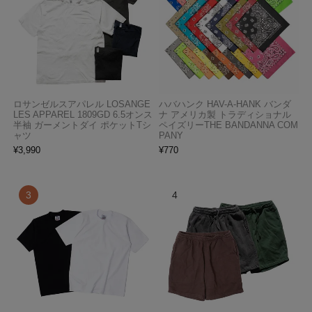
ロサンゼルスアパレル LOSANGE
ハバハンク HAV-A-HANK バンダ
LES APPAREL 1809GD 6.5オンス
ナ アメリカ製 トラディショナル
半袖 ガーメントダイ ポケットTシ
ペイズリーTHE BANDANNA COM
ャツ
PANY
¥
3,990
¥
770