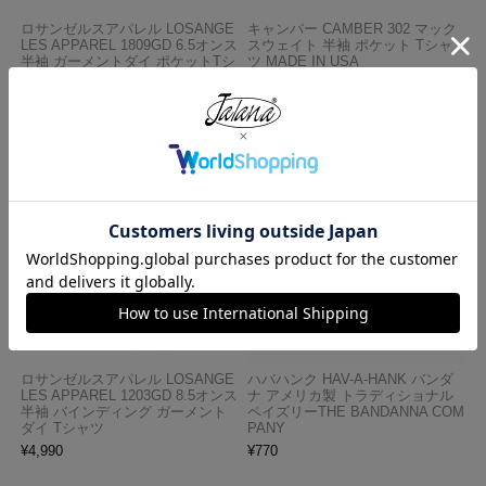
ロサンゼルスアパレル LOSANGE
キャンバー CAMBER 302 マック
LES APPAREL 1809GD 6.5オンス
スウェイト 半袖 ポケット Tシャ
半袖 ガーメントダイ ポケットTシ
ツ MADE IN USA
ャツ
¥
7,990
¥
3,990
ロサンゼルスアパレル LOSANGE
ハバハンク HAV-A-HANK バンダ
LES APPAREL 1203GD 8.5オンス
ナ アメリカ製 トラディショナル
半袖 バインディング ガーメント
ペイズリーTHE BANDANNA COM
ダイ Tシャツ
PANY
¥
4,990
¥
770