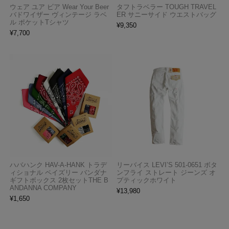
ウェア ユア ビア Wear Your Beer
タフトラベラー TOUGH TRAVEL
バドワイザー ヴィンテージ ラベ
ER サニーサイド ウエストバッグ
ル ポケットTシャツ
¥
9,350
¥
7,700
ハバハンク HAV-A-HANK トラデ
リーバイス LEVI’S 501-0651 ボタ
ィショナル ペイズリー バンダナ
ンフライ ストレート ジーンズ オ
ギフトボックス 2枚セットTHE B
プティックホワイト
ANDANNA COMPANY
¥
13,980
¥
1,650