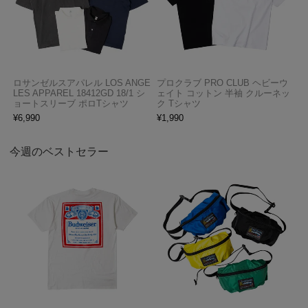
ロサンゼルスアパレル LOS ANGE
プロクラブ PRO CLUB ヘビーウ
LES APPAREL 18412GD 18/1 シ
ェイト コットン 半袖 クルーネッ
ョートスリーブ ポロTシャツ
ク Tシャツ
¥
6,990
¥
1,990
今週のベストセラー