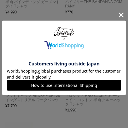
半袖 バインディング ガーメント
ペイズリーTHE BANDANNA COM
ダイ Tシャツ
PANY
¥
4,990
¥
770
レッドキャップ REDKAP #PT20
プロクラブ PRO CLUB ヘビーウ
インダストリアル ワークパンツ
ェイト コットン 半袖 クルーネッ
ク Tシャツ
¥
7,700
¥
1,990