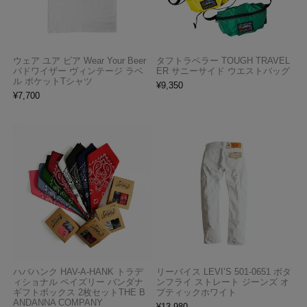
ウェア ユア ビア Wear Your Beer
タフトラベラー TOUGH TRAVEL
バドワイザー ヴィンテージ ラベ
ER サニーサイド ウエストバッグ
ル ポケットTシャツ
¥
9,350
¥
7,700
ハバハンク HAV-A-HANK トラデ
リーバイス LEVI’S 501-0651 ボタ
ィショナル ペイズリー バンダナ
ンフライ ストレート ジーンズ オ
ギフトボックス 2枚セットTHE B
プティックホワイト
ANDANNA COMPANY
¥
13,980