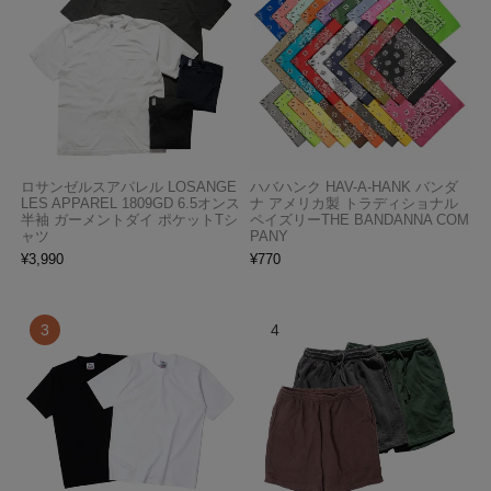
ロサンゼルスアパレル LOSANGE
ハバハンク HAV-A-HANK バンダ
LES APPAREL 1809GD 6.5オンス
ナ アメリカ製 トラディショナル
半袖 ガーメントダイ ポケットTシ
ペイズリーTHE BANDANNA COM
ャツ
PANY
¥
3,990
¥
770