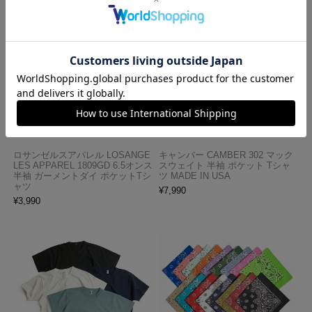
ロサンゼルスアパレル LOSANGE
キャンバー CAMBER 302 マック
LES APPAREL 1809GD 6.5オンス
スウェイト 半袖 ポケット Tシャ
半袖 ガーメントダイ ポケットTシ
ツ MADE IN USA
ャツ
¥
7,990
¥
3,990