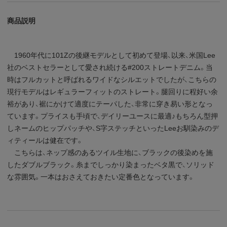
商品説明
1960年代に101Zの後継モデルとして初めて登場、以来、米国Lee
社のベストセラーとして愛され続ける#200ストレートデニム。当
時はフルカットと呼ばれるワイドなシルエットでしたが、こちらの
現行モデルはレギュラーフィットのストレート。腿回りに程好い余
裕があり、裾にかけて適度にテーパした、非常に穿き易い形となっ
ています。プライスも手頃で、デイリーユースに最適♪もちろん型押
しネームのヒップパッチや、S字ステッチといったLeeお馴染みのデ
ィティールは健在です。
こちらは、ネップ感のあるツイル生地に、ブラックの後染めを施
したダブルブラック。糸までしっかり染まったベタ黒で、ソリッド
な雰囲気。一本はおさえておきたい定番色となっています。