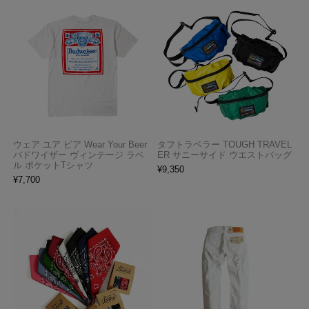
ウェア ユア ビア Wear Your Beer
タフトラベラー TOUGH TRAVEL
バドワイザー ヴィンテージ ラベ
ER サニーサイド ウエストバッグ
ル ポケットTシャツ
¥
9,350
¥
7,700