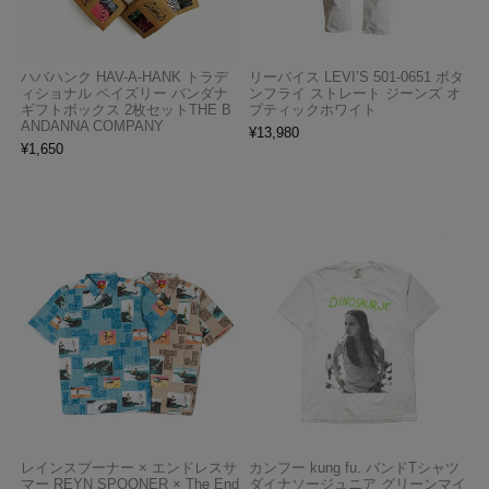
ハバハンク HAV-A-HANK トラデ
リーバイス LEVI’S 501-0651 ボタ
ィショナル ペイズリー バンダナ
ンフライ ストレート ジーンズ オ
ギフトボックス 2枚セットTHE B
プティックホワイト
ANDANNA COMPANY
¥
13,980
¥
1,650
レインスプーナー × エンドレスサ
カンフー kung fu. バンドTシャツ
マー REYN SPOONER × The End
ダイナソージュニア グリーンマイ