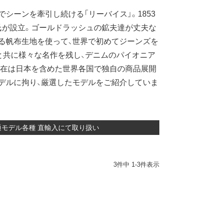
シーンを牽引し続ける「リーバイス」。1853
氏が設立。ゴールドラッシュの鉱夫達が丈夫な
る帆布生地を使って、世界で初めてジーンズを
時代と共に様々な名作を残し、デニムのパイオニア
現在は日本を含めた世界各国で独自の商品展開
デルに拘り、厳選したモデルをご紹介していま
リカ流通モデル各種 直輸入にて取り扱い
3
件中
1
-
3
件表示