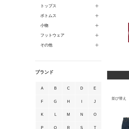
トップス
ボトムス
小物
フットウェア
その他
ブランド
A
B
C
D
E
並び替え
F
G
H
I
J
K
L
M
N
O
P
Q
R
S
T