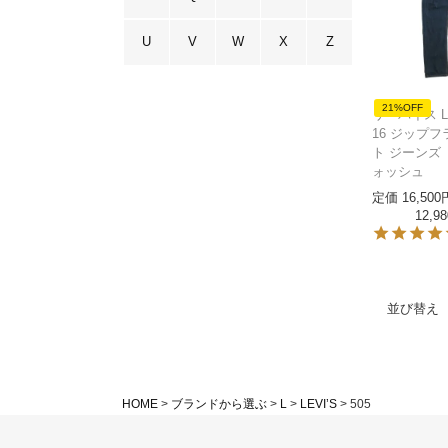
U
V
W
X
Z
21%OFF
リーバイス LEV
16 ジップフ
ト ジーンズ
ォッシュ
定価
16,500
12,98
並び替え
HOME
ブランドから選ぶ
L
LEVI’S
505