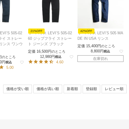
21%OFF
42%OFF
I’S 505-02
リーバイス LEVI’S 505-02
リーバイス LEVI’S 505 MA
ライ ストレー
60 ジップフライ ストレー
DE IN USA リンス
 リンス ワンウ
ト ジーンズ ブラック
定価
15,400
のところ
8,800
定価
16,500
のところ
税込
12,980
のところ
税込
在庫切れ
0
4.60
税込
5.00
価格が安い順
価格が高い順
新着順
登録順
レビュー順