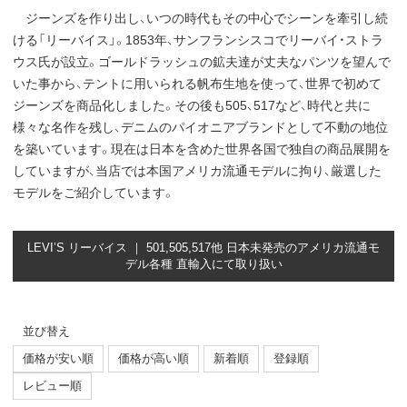
ジーンズを作り出し、いつの時代もその中心でシーンを牽引し続
ける「リーバイス」。1853年、サンフランシスコでリーバイ・ストラ
ウス氏が設立。ゴールドラッシュの鉱夫達が丈夫なパンツを望んで
いた事から、テントに用いられる帆布生地を使って、世界で初めて
ジーンズを商品化しました。その後も505、517など、時代と共に
様々な名作を残し、デニムのパイオニアブランドとして不動の地位
を築いています。現在は日本を含めた世界各国で独自の商品展開を
していますが、当店では本国アメリカ流通モデルに拘り、厳選した
モデルをご紹介しています。
LEVI’S リーバイス ｜ 501,505,517他 日本未発売のアメリカ流通モ
デル各種 直輸入にて取り扱い
並び替え
価格が安い順
価格が高い順
新着順
登録順
レビュー順