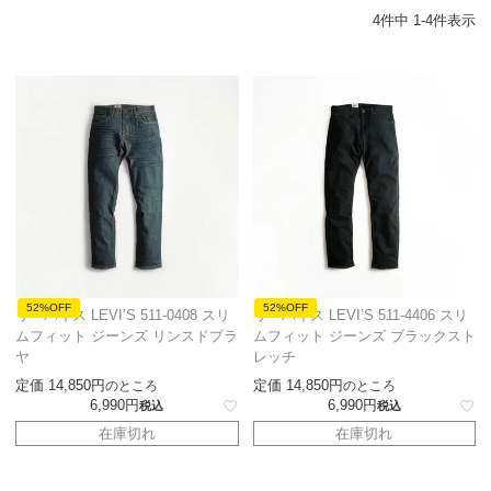
4
件中
1
-
4
件表示
52%OFF
52%OFF
リーバイス LEVI’S 511-0408 スリ
リーバイス LEVI’S 511-4406 スリ
ムフィット ジーンズ リンスドプラ
ムフィット ジーンズ ブラックスト
ヤ
レッチ
定価
14,850
定価
14,850
のところ
のところ
6,990
6,990
税込
税込
在庫切れ
在庫切れ