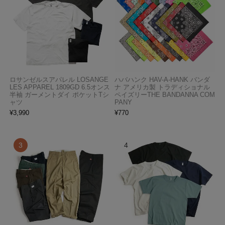
ロサンゼルスアパレル LOSANGE
ハバハンク HAV-A-HANK バンダ
LES APPAREL 1809GD 6.5オンス
ナ アメリカ製 トラディショナル
半袖 ガーメントダイ ポケットTシ
ペイズリーTHE BANDANNA COM
ャツ
PANY
¥
3,990
¥
770