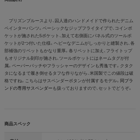
プリズンブルースより、囚人達のハンドメイドで作られたデニム
ペインターパンツ。ベーシックなジップフライタイプで、コインポ
ケットが施された5ポケット、加えて右側面にパネル式のツールポ
ケットが2つ付いた仕様。ヘビーなデニムがしっかりと縫製され、各
部補強のリベットもかなり重厚。各リベットに加え、フライトップ
もオリジナル刻印が施され、ツールポケットにはネームタグが付
属。ペーパーパッチやフラッシャーのデザインも秀逸です。クタク
タになるまで履き倒せるタフな作りながら、米国製でこの値段は破
格ですね。こちらはサスペンダーボタンが付属するモデル。
同ブラ
ンドの専用サスペンダー
も扱っておりますので、セットでどうぞ。
商品スペック