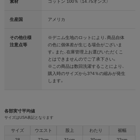
素材
コットン 100％ （14.75オンス）
生産国
アメリカ
その他仕様
※デニム生地のロットにより、商品自体
注意点等
の色に個体差が生じる場合がございま
す。また、在庫管理上お選びいただくこ
とはできませんのでご了承下さい。
※この商品は数回洗濯することにより、
購入時のサイズから3?4％の縮みが発生
します。
各部実寸平均値
サイズはUSA表記となります
サイズ
ウエスト
股上
わたり
裾幅
28
72cm
31cm
30cm
22cm