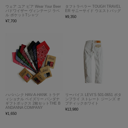
ウェア ユア ビア Wear Your Beer
タフトラベラー TOUGH TRAVEL
バドワイザー ヴィンテージ ラベ
ER サニーサイド ウエストバッグ
ル ポケットTシャツ
¥
9,350
¥
7,700
ハバハンク HAV-A-HANK トラデ
リーバイス LEVI’S 501-0651 ボタ
ィショナル ペイズリー バンダナ
ンフライ ストレート ジーンズ オ
ギフトボックス 2枚セットTHE B
プティックホワイト
ANDANNA COMPANY
¥
13,980
¥
1,650