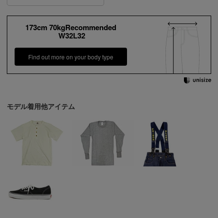
173cm 70kgRecommended
W32L32
Find out more on your body type
モデル着用他アイテム