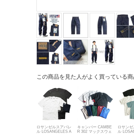
この商品を見た人がよく買っている商
ロサンゼルスアパレ
キャンバー CAMBE
ロサンゼ
ル LOSANGELES A
R 302 マックスウェ
ル LOSA