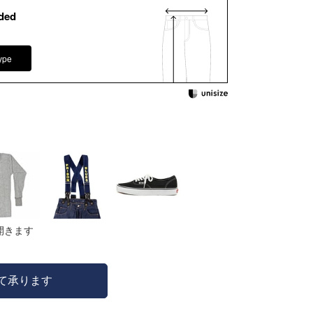
ded
ype
開きます
にて承ります