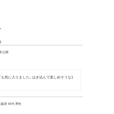
ー
非公開
ても気に入りました。はき込んで楽しめそうな1
大阪府
40代
男性