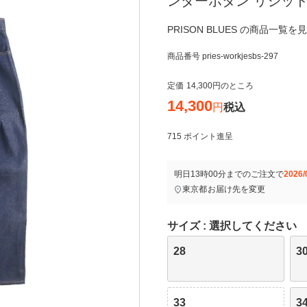
ンダーボタン リジッ
PRISON BLUES の商品一覧を
商品番号
pries-workjesbs-297
定価
14,300
のところ
14,300
税込
715
ポイント進呈
明日
13時00分
までのご注文で
2026/
東京都
お届け先を変更
サイズ
選択してください
28
3
33
3