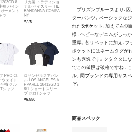
1203GD 8.
リカ製 トラディショ
半袖 バイン
ナル ペイズリーTHE
プリズンブルースより、囚
 ガーメント
BANDANNA COMPA
ャツ
NY
ターパンツ。ベーシックなジ
¥
770
れた5ポケット、加えて右側
様。ヘビーなデニムがしっか
重厚。各リベットに加え、フ
ポケットにはネームタグが
ンも秀逸です。クタクタにな
でこの値段は破格ですね。
ル。
同ブランドの専用サスペ
 PRO CL
ロサンゼルスアパレ
ビーウェイト
ル LOS ANGELES A
ぞ。
 半袖 クル
PPAREL 18412GD 1
 Tシャツ
8/1 ショートスリー
ブ ポロTシャツ
¥
6,990
商品スペック