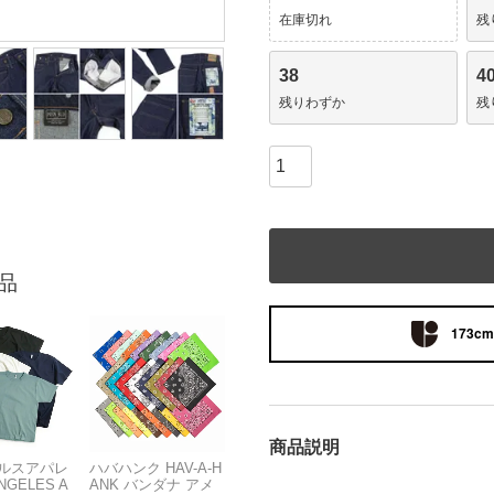
在庫切れ
残
38
4
残りわずか
残
品
173cm 
商品説明
ルスアパレ
ハバハンク HAV-A-H
NGELES A
ANK バンダナ アメ