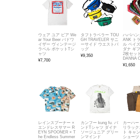
ウェア ユア ビア We
タフトラベラー TOU
ハバハンク
ar Your Beer バドワ
GH TRAVELER サニ
ANK 
イザー ヴィンテージ
ーサイド ウエストバ
ル ペイ
ラベル ポケットTシ
ッグ
ダナ ギ
ャツ
2枚セット
¥
9,350
DANNA 
¥
7,700
¥
1,650
レインスプーナー ×
カンフー kung fu. バ
カーハート 
エンドレスサマー R
ンドTシャツ ダイナ
リラック
EYN SPOONER × T
ソージュニア グリー
ト キャ
he Endless Summer
ンマインド
ショーツ