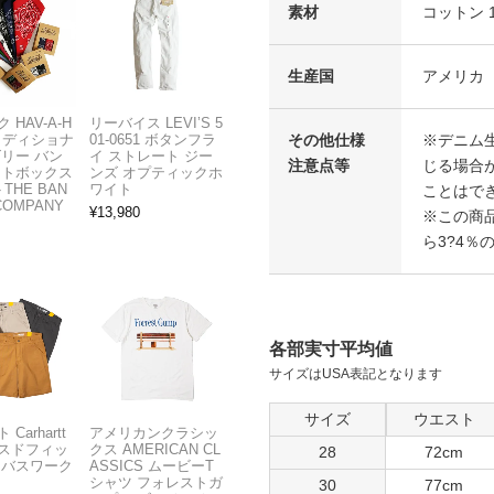
素材
コットン 1
生産国
アメリカ
 HAV-A-H
リーバイス LEVI’S 5
その他仕様
※デニム
トラディショナ
01-0651 ボタンフラ
ズリー バン
イ ストレート ジー
注意点等
じる場合
フトボックス
ンズ オプティックホ
THE BAN
ワイト
ことはで
COMPANY
¥
13,980
※この商
ら3?4％
各部実寸平均値
サイズはUSA表記となります
サイズ
ウエスト
Carhartt
アメリカンクラシッ
スドフィッ
クス AMERICAN CL
28
72cm
ンバスワーク
ASSICS ムービーT
シャツ フォレストガ
30
77cm