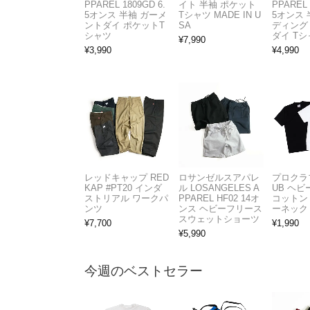
PPAREL 1809GD 6.
イト 半袖 ポケット
PPAREL 
5オンス 半袖 ガーメ
Tシャツ MADE IN U
5オンス 
ントダイ ポケットT
SA
ディング
シャツ
ダイ Tシ
¥
7,990
¥
3,990
¥
4,990
レッドキャップ RED
ロサンゼルスアパレ
プロクラブ
KAP #PT20 インダ
ル LOSANGELES A
UB ヘ
ストリアル ワークパ
PPAREL HF02 14オ
コットン
ンツ
ンス ヘビーフリース
ーネック
スウェットショーツ
¥
7,700
¥
1,990
¥
5,990
今週のベストセラー