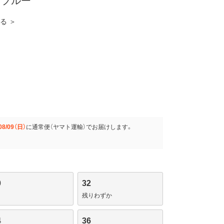
ドブルー
見る ＞
08/09（日）
に
通常便（ヤマト運輸）
でお届けします。
0
32
残りわずか
4
36