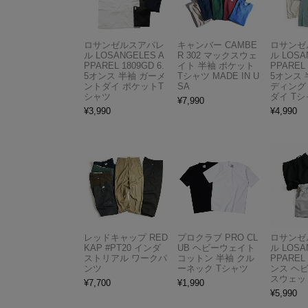
ロサンゼルスアパレ
キャンバー CAMBE
ロサンゼ
ル LOSANGELES A
R 302 マックスウェ
ル LOSA
PPAREL 1809GD 6.
イト 半袖 ポケット
PPAREL 
5オンス 半袖 ガーメ
Tシャツ MADE IN U
5オンス 
ントダイ ポケットT
SA
ディング
シャツ
ダイ Tシ
¥
7,990
¥
3,990
¥
4,990
レッドキャップ RED
プロクラブ PRO CL
ロサンゼ
KAP #PT20 インダ
UB ヘビーウェイト
ル LOSA
ストリアル ワークパ
コットン 半袖 クル
PPAREL 
ンツ
ーネック Tシャツ
ンス ヘ
スウェッ
¥
7,700
¥
1,990
¥
5,990