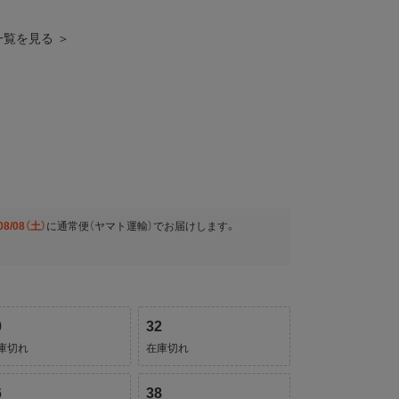
品一覧を見る ＞
08/08（土）
に
通常便（ヤマト運輸）
でお届けします。
0
32
庫切れ
在庫切れ
6
38