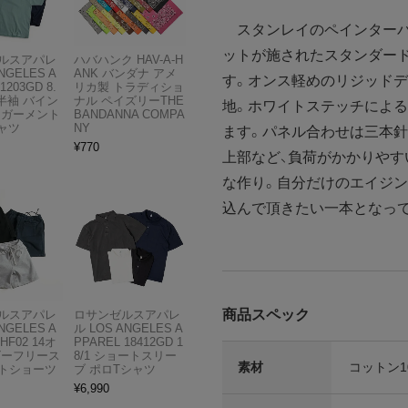
スタンレイのペインターパ
ットが施されたスタンダー
ルスアパレ
ハバハンク HAV-A-H
NGELES A
ANK バンダナ アメ
す。オンス軽めのリジッドデ
1203GD 8.
リカ製 トラディショ
半袖 バイン
ナル ペイズリーTHE
地。ホワイトステッチによ
 ガーメント
BANDANNA COMPA
ャツ
NY
ます。パネル合わせは三本
¥
770
上部など、負荷がかかりやす
な作り。自分だけのエイジン
込んで頂きたい一本となっ
商品スペック
ルスアパレ
ロサンゼルスアパレ
NGELES A
ル LOS ANGELES A
HF02 14オ
PPAREL 18412GD 1
ビーフリース
8/1 ショートスリー
素材
コットン1
トショーツ
ブ ポロTシャツ
¥
6,990