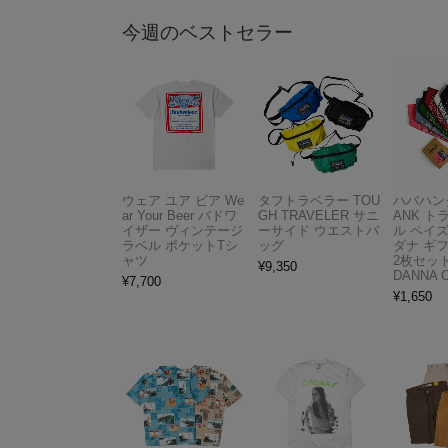
今週のベストセラー
ウェア ユア ビア We
タフトラベラー TOU
ハバハンク
ar Your Beer バドワ
GH TRAVELER サニ
ANK 
イザー ヴィンテージ
ーサイド ウエストバ
ル ペイ
ラベル ポケットTシ
ッグ
ダナ ギ
ャツ
2枚セット
¥
9,350
DANNA 
¥
7,700
¥
1,650