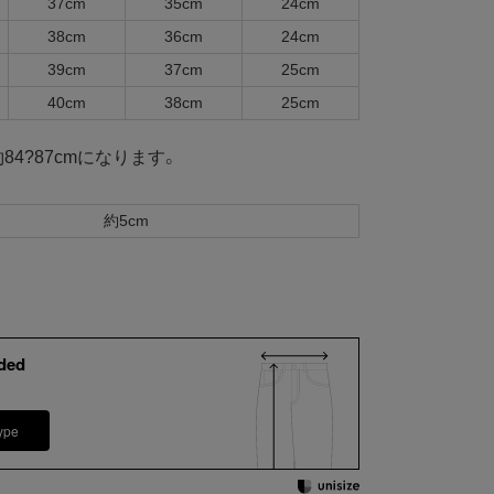
37cm
35cm
24cm
38cm
36cm
24cm
39cm
37cm
25cm
40cm
38cm
25cm
84?87cmになります。
約5cm
ded
ype