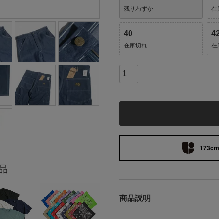
残りわずか
在
40
4
在庫切れ
在
173cm 
品
商品説明