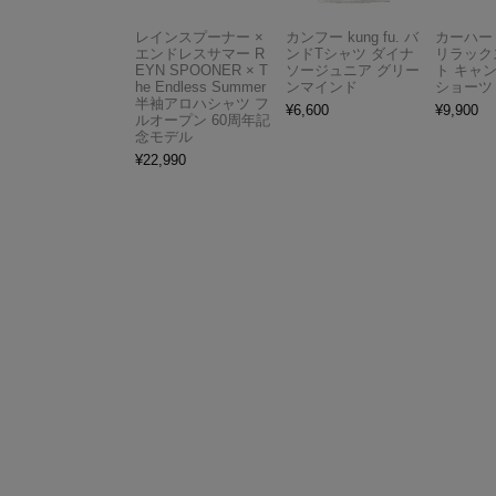
レインスプーナー ×
カンフー kung fu. バ
カーハート 
エンドレスサマー R
ンドTシャツ ダイナ
リラック
EYN SPOONER × T
ソージュニア グリー
ト キャ
he Endless Summer
ンマインド
ショーツ
半袖アロハシャツ フ
¥
6,600
¥
9,900
ルオープン 60周年記
念モデル
¥
22,990