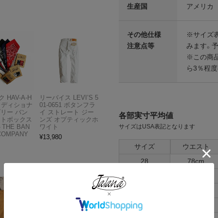
生産国
アメリカ
その他仕様
※サイズ表
注意点等
みます。
※この商
ら3％程
 HAV-A-H
リーバイス LEVI’S 5
トラディショナ
01-0651 ボタンフラ
ズリー バン
イ ストレート ジー
各部実寸平均値
フトボックス
ンズ オプティックホ
サイズはUSA表記となります
THE BAN
ワイト
COMPANY
¥
13,980
サイズ
ウエスト
28
78cm
30
82cm
32
86cm
34
90cm