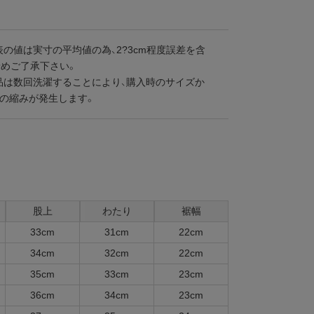
の値は実寸の平均値の為、2?3cm程度誤差を含
予めご了承下さい。
品は数回洗濯することにより、購入時のサイズか
度の縮みが発生します。
股上
わたり
裾幅
33cm
31cm
22cm
34cm
32cm
22cm
35cm
33cm
23cm
36cm
34cm
23cm