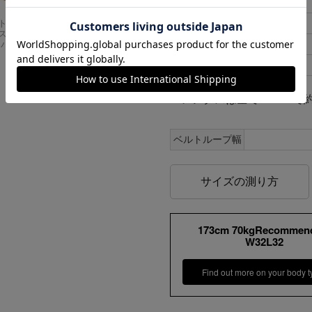
36
94cm
38
98cm
Carhartt
アメリカンクラシッ
スドフィッ
クス AMERICAN CL
40
104cm
ンバスワーク
ASSICS ムービーT
シャツ フォレストガ
42
114cm
ンプ ロゴ＆ベンチ
¥
5,747
＊レングスは全て32inchで約
ベルトループ幅
サイズの測り方
173cm 70kgRecommen
W32L32
Find out more on your body t