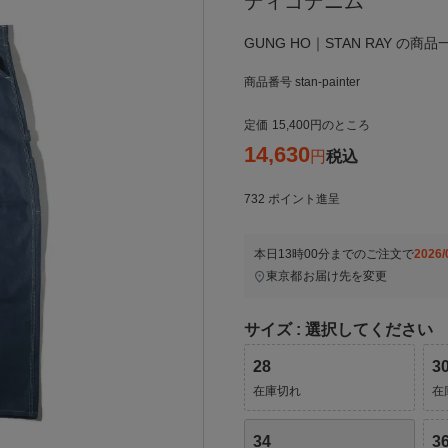
ディゴデニム
GUNG HO｜STAN RAY の商
商品番号
stan-painter
定価
15,400
のところ
14,630
税込
732
ポイント進呈
本日
13時00分
までのご注文で
2026/
東京都
お届け先を変更
サイズ
選択してください
28
3
在庫切れ
在
34
3