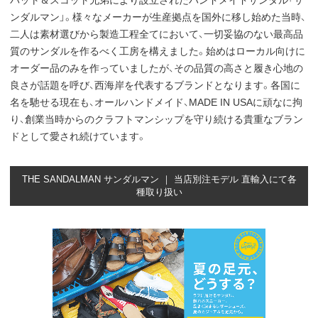
パット＆スコット兄弟により設立されたハンドメイドサンダル「サ
ンダルマン」。様々なメーカーが生産拠点を国外に移し始めた当時、
二人は素材選びから製造工程全てにおいて、一切妥協のない最高品
質のサンダルを作るべく工房を構えました。始めはローカル向けに
オーダー品のみを作っていましたが、その品質の高さと履き心地の
良さが話題を呼び、西海岸を代表するブランドとなります。各国に
名を馳せる現在も、オールハンドメイド、MADE IN USAに頑なに拘
り、創業当時からのクラフトマンシップを守り続ける貴重なブラン
ドとして愛され続けています。
THE SANDALMAN サンダルマン ｜ 当店別注モデル 直輸入にて各
種取り扱い