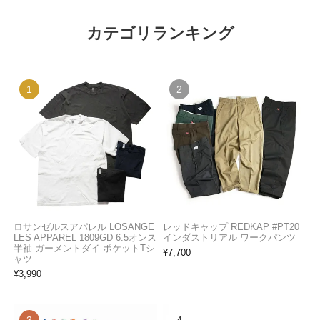
カテゴリランキング
ロサンゼルスアパレル LOSANGE
レッドキャップ REDKAP #PT20
LES APPAREL 1809GD 6.5オンス
インダストリアル ワークパンツ
半袖 ガーメントダイ ポケットTシ
¥
7,700
ャツ
¥
3,990