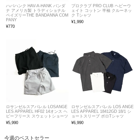
ハバハンク HAV-A-HANK バンダ
プロクラブ PRO CLUB ヘビーウ
ナ アメリカ製 トラディショナル
ェイト コットン 半袖 クルーネッ
ペイズリーTHE BANDANNA COM
ク Tシャツ
PANY
¥
1,990
¥
770
ロサンゼルスアパレル LOSANGE
ロサンゼルスアパレル LOS ANGE
LES APPAREL HF02 14オンス ヘ
LES APPAREL 18412GD 18/1 シ
ビーフリース スウェットショーツ
ョートスリーブ ポロTシャツ
¥
5,990
¥
6,990
今週のベストセラー