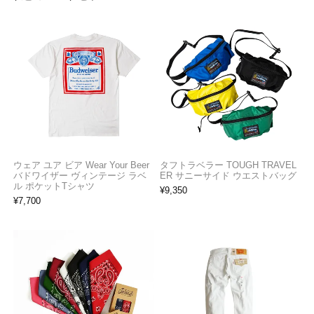
ウェア ユア ビア Wear Your Beer
タフトラベラー TOUGH TRAVEL
バドワイザー ヴィンテージ ラベ
ER サニーサイド ウエストバッグ
ル ポケットTシャツ
¥
9,350
¥
7,700