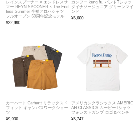
レインスプーナー × エンドレスサ
カンフー kung fu. バンドTシャツ
マー REYN SPOONER × The End
ダイナソージュニア グリーンマイ
less Summer 半袖アロハシャツ
ンド
フルオープン 60周年記念モデル
¥
6,600
¥
22,990
カーハート Carhartt リラックスド
アメリカンクラシックス AMERIC
フィット キャンバスワークショー
AN CLASSICS ムービーTシャツ
ツ
フォレストガンプ ロゴ＆ベンチ
¥
9,900
¥
5,747