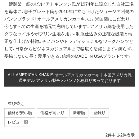
縫製業一筋のビル・アトキンソン氏が1974年に設立した自社工場
を母体に、息子ブレット氏が2010年に立ち上げたジョージア州発の
パンツブランド「オールアメリカンカーキス」。米国製にこだわり、
今もすべての生産を地元で完結しています。アメリカ綿を使用した
タフなツイルやポプリン生地を用い、制服仕込みの正確な縫製と端
正な仕上げが特徴。チノパンやトラディショナルなワークパンツと
して、日常からビジネスカジュアルまで幅広く活躍します。飾らず、
妥協しない。長く愛用できる、信頼のMADE IN USAブランドです。
ALL AMERICAN KHAKIS オールアメリカンカーキ｜本国アメリカ流
通モデル アメリカ製チノパンツ各種取り扱っております
並び替え
価格が安い順
価格が高い順
新着順
登録順
レビュー順
2
件中
1
-
2
件表示