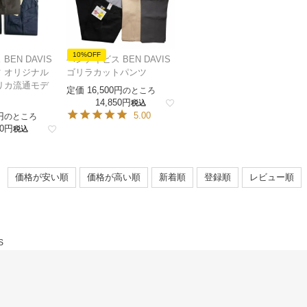
10%OFF
EN DAVIS
ベンデイビス BEN DAVIS
 オリジナル
ゴリラカットパンツ
リカ流通モデ
定価
16,500
のところ
14,850
税込
5.00
のところ
0
税込
価格が安い順
価格が高い順
新着順
登録順
レビュー順
S