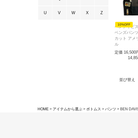
U
V
W
X
Z
10%OFF
ベンデイビス B
ベンズパンツ
カット アメ
ル
定価
16,500
14,85
並び替え
HOME
アイテムから選ぶ
ボトムス
パンツ
BEN DAVI