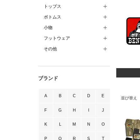
トップス
ボトムス
小物
フットウェア
その他
ブランド
A
B
C
D
E
並び替え
F
G
H
I
J
K
L
M
N
O
P
Q
R
S
T