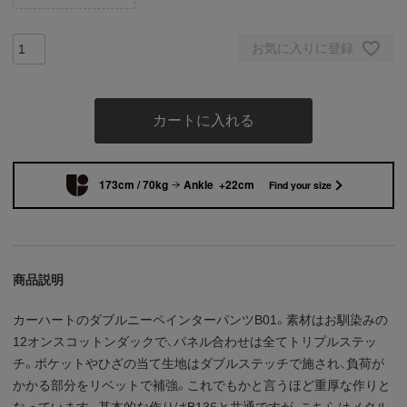
お気に入りに登録
カートに入れる
173cm / 70kg
Ankle +22cm
Find your size
商品説明
カーハートのダブルニーペインターパンツB01。素材はお馴染みの
12オンスコットンダックで、パネル合わせは全てトリプルステッ
チ。ポケットやひざの当て生地はダブルステッチで施され、負荷が
かかる部分をリベットで補強。これでもかと言うほど重厚な作りと
なっています。基本的な作りはB136と共通ですが、こちらはメタル