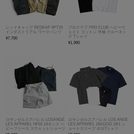
レッドキャップ REDKAP #PT20
プロクラブ PRO CLUB ヘビーウ
インダストリアル ワークパンツ
ェイト コットン 半袖 クルーネッ
ク Tシャツ
¥
7,700
¥
1,990
ロサンゼルスアパレル LOSANGE
ロサンゼルスアパレル LOS ANGE
LES APPAREL HF02 14オンス ヘ
LES APPAREL 18412GD 18/1 シ
ビーフリース スウェットショーツ
ョートスリーブ ポロTシャツ