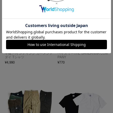
ロサンゼルスアパレル LOSANGE
ハバハンク HAV-A-HANK バンダ
LES APPAREL 1203GD 8.5オンス
ナ アメリカ製 トラディショナル
半袖 バインディング ガーメント
ペイズリーTHE BANDANNA COM
ダイ Tシャツ
PANY
¥
4,990
¥
770