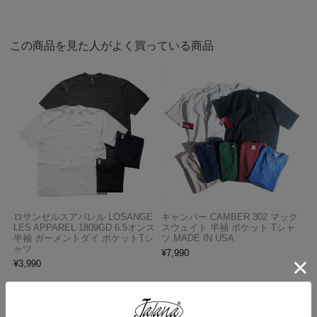
この商品を見た人がよく買っている商品
ロサンゼルスアパレル LOSANGE
キャンバー CAMBER 302 マック
LES APPAREL 1809GD 6.5オンス
スウェイト 半袖 ポケット Tシャ
半袖 ガーメントダイ ポケットTシ
ツ MADE IN USA
ャツ
¥
7,990
¥
3,990