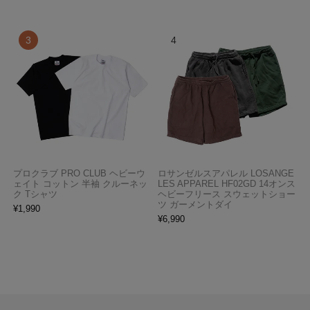
プロクラブ PRO CLUB ヘビーウ
ロサンゼルスアパレル LOSANGE
ェイト コットン 半袖 クルーネッ
LES APPAREL HF02GD 14オンス
ク Tシャツ
ヘビーフリース スウェットショー
ツ ガーメントダイ
¥
1,990
¥
6,990