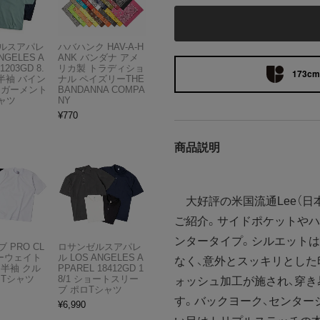
ルスアパレ
ハバハンク HAV-A-H
NGELES A
ANK バンダナ アメ
1203GD 8.
リカ製 トラディショ
173cm 
半袖 バイン
ナル ペイズリーTHE
 ガーメント
BANDANNA COMPA
ャツ
NY
¥
770
商品説明
大好評の米国流通Lee（日
ご紹介。サイドポケットや
ンタータイプ。シルエットは
 PRO CL
ロサンゼルスアパレ
ビーウェイト
ル LOS ANGELES A
なく、意外とスッキリとした
 半袖 クル
PPAREL 18412GD 1
 Tシャツ
8/1 ショートスリー
ォッシュ加工が施され、穿
ブ ポロTシャツ
す。バックヨーク、センター
¥
6,990