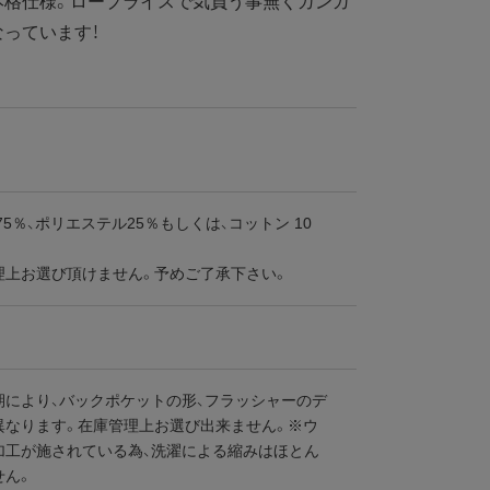
本格仕様。ロープライスで気負う事無くガンガ
っています！
75％、ポリエステル25％もしくは、コットン 10
理上お選び頂けません。予めご了承下さい。
期により、バックポケットの形、フラッシャーのデ
異なります。在庫管理上お選び出来ません。※ウ
加工が施されている為、洗濯による縮みはほとん
せん。