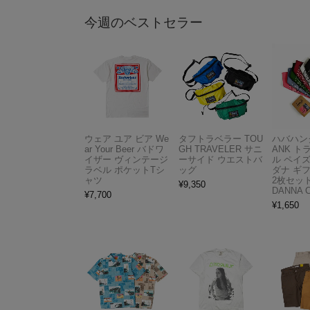
今週のベストセラー
ウェア ユア ビア We
タフトラベラー TOU
ハバハンク
ar Your Beer バドワ
GH TRAVELER サニ
ANK 
イザー ヴィンテージ
ーサイド ウエストバ
ル ペイ
ラベル ポケットTシ
ッグ
ダナ ギ
ャツ
2枚セット
¥
9,350
DANNA 
¥
7,700
¥
1,650