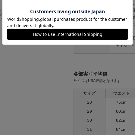
※ウォッ
値は平均
Carhartt
アメリカンクラシッ
スドフィッ
クス AMERICAN CL
ご了承下
ンバスワーク
ASSICS ムービーT
※生産ロ
シャツ フォレストガ
ンプ ロゴ＆ベンチ
ト、もし
¥
5,747
こちらは
承下さい
各部実寸平均値
サイズはUSA表記となります
サイズ
ウエスト
28
76cm
29
80cm
30
82cm
31
84cm