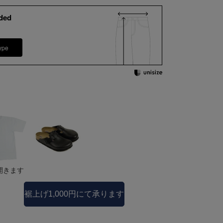
ded
ype
開きます
裾上げ1,000円にて承ります