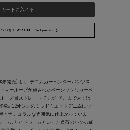
カートに入れる
/ 70kg
W31L30
Find your size
本未発売）より、デニムカーペンターパンツを
ハンマーループが施されたベーシックなカーペ
ルーズ目ストレートですが、そこまで太くは
印象。12オンスのミッドウエイトデニムにウ
き易くナチュラルな雰囲気に仕上がっていま
シーム、サイドシームといった負荷のかかる縫