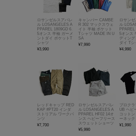
ロサンゼルスアパレ
キャンバー CAMBE
ロサンゼ
ル LOSANGELES A
R 302 マックスウェ
ル LOSA
PPAREL 1809GD 6.
イト 半袖 ポケット
PPAREL 
5オンス 半袖 ガーメ
Tシャツ MADE IN U
5オンス 
ントダイ ポケットT
SA
ディング
シャツ
ダイ Tシ
¥
7,990
¥
3,990
¥
4,990
レッドキャップ RED
ロサンゼルスアパレ
プロクラブ
KAP #PT20 インダ
ル LOSANGELES A
UB ヘ
ストリアル ワークパ
PPAREL HF02 14オ
コットン
ンツ
ンス ヘビーフリース
ーネック
スウェットショーツ
¥
7,700
¥
1,990
¥
5,990