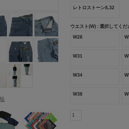
レトロストーン/L32
ウエスト(W)
選択してくだ
W28
W
W31
W
W34
W
W38
W
品