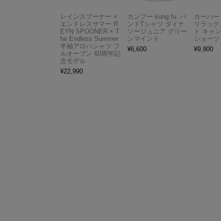
レインスプーナー ×
カンフー kung fu. バ
カーハート 
エンドレスサマー R
ンドTシャツ ダイナ
リラック
EYN SPOONER × T
ソージュニア グリー
ト キャ
he Endless Summer
ンマインド
ショーツ
半袖アロハシャツ フ
¥
6,600
¥
9,900
ルオープン 60周年記
念モデル
¥
22,990