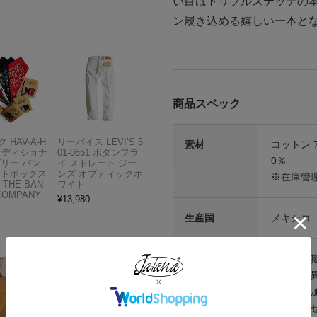
い目はトリプルステッチの
ン履き込める嬉しい一本とな
商品スペック
 HAV-A-H
リーバイス LEVI’S 5
素材
コットン 
トラディショナ
01-0651 ボタンフラ
0％
ズリー バン
イ ストレート ジー
フトボックス
ンズ オプティックホ
※在庫管
THE BAN
ワイト
COMPANY
¥
13,980
生産国
メキシコ
その他仕様
※入荷時
注意点等
ザインが
ォッシュ
どありま