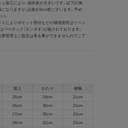
シュ加工により、個体差が大きいです。以下計測
値になりますが、誤差が3cm程ございます。予め
さい。
ットによりポケット部分などの補強箇所はリベッ
くはバータック（カンヌキ）が施されております。
在庫管理上ご指定は承る事ができませんのでご了
。
股上
わたり
裾幅
26cm
29cm
21cm
26cm
30cm
21cm
27cm
30cm
22cm
28cm
32cm
22cm