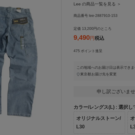
Lee の商品一覧を見る ＞
商品番号
lee-2887910-153
定価
13,200
のところ
9,490
税込
475
ポイント進呈
この地域へのお届け日は表示できま
東京都
お届け先を変更
申し訳ございませ
カラー/レングス(L)
選択し
オリジナルストーン/
オ
L30
L