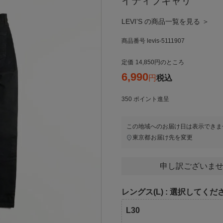
イティブキャリ
LEVI’S の商品一覧を見る ＞
商品番号
levis-5111907
定価
14,850
のところ
6,990
税込
350
ポイント進呈
この地域へのお届け日は表示できま
東京都
お届け先を変更
申し訳ございませ
レングス(L)
選択してくだ
L30