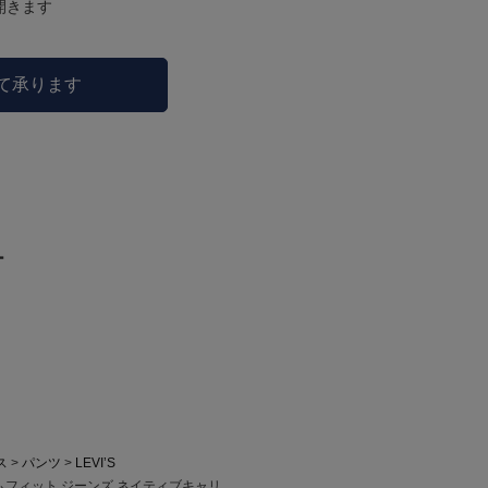
開きます
にて承ります
ー
ス
パンツ
LEVI’S
7 スリムフィット ジーンズ ネイティブキャリ