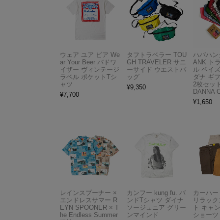
ウェア ユア ビア We
タフトラベラー TOU
ハバハンク
ar Your Beer バドワ
GH TRAVELER サニ
ANK 
イザー ヴィンテージ
ーサイド ウエストバ
ル ペイ
ラベル ポケットTシ
ッグ
ダナ ギ
ャツ
2枚セット
¥
9,350
DANNA 
¥
7,700
¥
1,650
レインスプーナー ×
カンフー kung fu. バ
カーハート 
エンドレスサマー R
ンドTシャツ ダイナ
リラック
EYN SPOONER × T
ソージュニア グリー
ト キャ
he Endless Summer
ンマインド
ショーツ