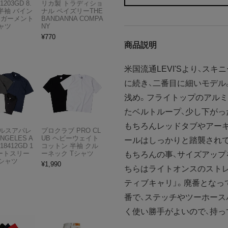
1203GD 8.
リカ製 トラディショ
半袖 バイン
ナル ペイズリーTHE
 ガーメント
BANDANNA COMPA
ャツ
NY
¥
770
商品説明
米国流通LEVI'Sより、スキ
に続き、二番目に細いモデル
浅め。フライトップのアルミ
たベルトループ、少し下がっ
もちろんレッドタブやアー
ルスアパレ
プロクラブ PRO CL
ANGELES A
UB ヘビーウェイト
ールはしっかりと踏襲され
18412GD 1
コットン 半袖 クル
ョートスリー
ーネック Tシャツ
もちろんの事、サイズアップ
Tシャツ
¥
1,990
ちらはライトオンスのスト
ティブキャリ」。廃番となっ
番で、ステッチやツーホース
く使い勝手がよいので、持っ