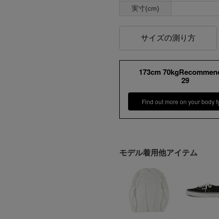
実寸(cm)
サイズの測り方
173cm 70kgRecommen
29
Find out more on your body t
モデル着用他アイテム