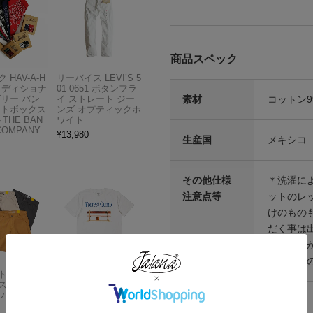
商品スペック
 HAV-A-H
リーバイス LEVI’S 5
トラディショナ
01-0651 ボタンフラ
素材
コットン9
ズリー バン
イ ストレート ジー
フトボックス
ンズ オプティックホ
THE BAN
ワイト
COMPANY
¥
13,980
生産国
メキシコ
その他仕様
＊洗濯に
注意点等
ットのレッ
けのもの
だく事は
ばらつきが
めご了承
Carhartt
アメリカンクラシッ
スドフィッ
クス AMERICAN CL
ンバスワーク
ASSICS ムービーT
シャツ フォレストガ