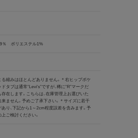
9％ ポリエステル1%
よる縮みはほとんどありません。＊右ヒップポケ
ドタブは通常“Levi's”ですが、稀に“R”マークだ
も存在します。こちらは、在庫管理上お選びいた
出来ません。予めご了承下さい。＊サイズに若干
あり、下記から1～2cm程度誤差を含みます。予
の上ご検討ください。