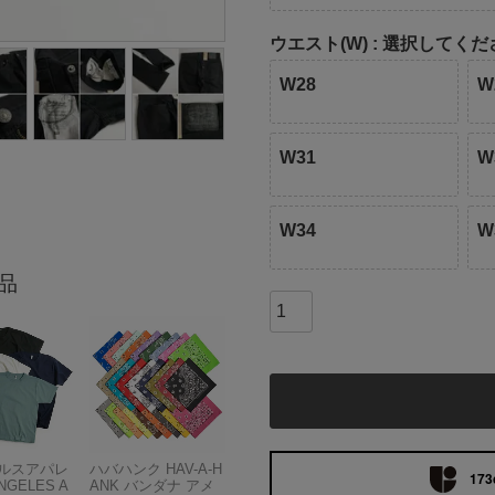
ウエスト(W)
選択してくだ
W28
W
W31
W
W34
W
品
ルスアパレ
ハバハンク HAV-A-H
173
NGELES A
ANK バンダナ アメ