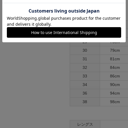
ンプ ロゴ＆ベンチ
各部実寸平均値
¥
5,747
サイズはUSA表記となります
サイズ
ウエスト
28
74cm
29
76cm
30
79cm
31
81cm
32
84cm
33
86cm
34
90cm
36
94cm
38
98cm
レングス