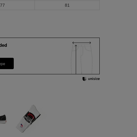
77
81
ded
ype