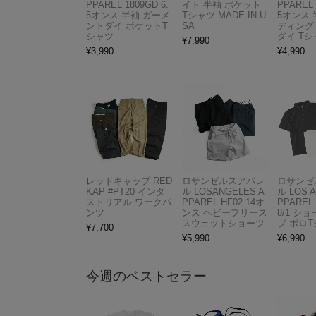
PPAREL 1809GD 6.
イト 半袖 ポケット
PPAREL 
5オンス 半袖 ガーメ
Tシャツ MADE IN U
5オンス 
ントダイ ポケットT
SA
ディング
シャツ
ダイ Tシ
¥
7,990
¥
3,990
¥
4,990
レッドキャップ RED
ロサンゼルスアパレ
ロサンゼ
KAP #PT20 インダ
ル LOSANGELES A
ル LOS 
ストリアル ワークパ
PPAREL HF02 14オ
PPAREL 
ンツ
ンス ヘビーフリース
8/1 シ
スウェットショーツ
ブ ポロ
¥
7,700
¥
5,990
¥
6,990
今週のベストセラー