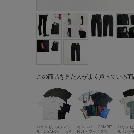
この商品を見た人がよく買っている商
ロサンゼルスアパレ
キャンバー CAMBE
ロサンゼ
ル LOSANGELES A
R 302 マックスウェ
ル LOSA