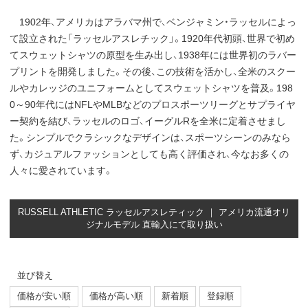
1902年、アメリカはアラバマ州で、ベンジャミン・ラッセルによっ
て設立された「ラッセルアスレチック」。1920年代初頭、世界で初め
てスウェットシャツの原型を生み出し、1938年には世界初のラバー
プリントを開発しました。その後、この技術を活かし、全米のスクー
ルやカレッジのユニフォームとしてスウェットシャツを普及。198
0～90年代にはNFLやMLBなどのプロスポーツリーグとサプライヤ
ー契約を結び、ラッセルのロゴ、イーグルRを全米に定着させまし
た。シンプルでクラシックなデザインは、スポーツシーンのみなら
ず、カジュアルファッションとしても高く評価され、今なお多くの
人々に愛されています。
RUSSELL ATHLETIC ラッセルアスレティック ｜ アメリカ流通オリ
ジナルモデル 直輸入にて取り扱い
並び替え
価格が安い順
価格が高い順
新着順
登録順