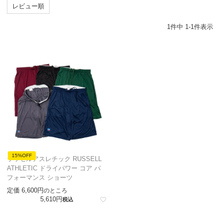
レビュー順
1
件中
1
-
1
件表示
15%OFF
ラッセルアスレチック RUSSELL
ATHLETIC ドライパワー コア パ
フォーマンス ショーツ
定価
6,600
のところ
5,610
税込