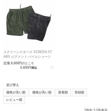
スクリーンスターズ SCREEN ST
ARS ピグメント パイルショーツ
定価
6,600
のところ
6,600
税込
並び替え
価格が安い順
価格が高い順
新着順
登録順
レビュー順
1
件中
1
-
1
件表示