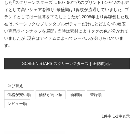
した「スクリーンスターズ」。80～90年代のプリントTシャツのボデ
ィとして高いシェアを誇り、最盛期は1億枚が流通していました。ブ
ランドとしては一旦幕を下ろしましたが、2008年より再稼働した現
在は、ベーシックなプリンタブルボディーだけにとどまらず、幅広
い商品ラインナップを展開。当時は素材によりタグの色が分かれて
いましたが、現在はアイテムによってレーベルが分けられていま
す。
SCREEN STARS スクリーンスターズ｜正規取扱店
並び替え
価格が安い順
価格が高い順
新着順
登録順
レビュー順
1
件中
1
-
1
件表示