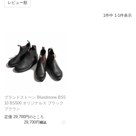
レビュー順
1
件中
1
-
1
件表示
ブランドストーン Blundstone BS5
10 BS500 オリジナルス ブラック
ブラウン
定価
29,700
のところ
29,700
税込