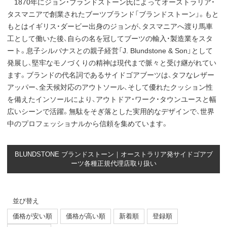
1870年にジョン・ブランドストーン氏によってオーストラリア・
タスマニアで創業されたブーツブランド「ブランドストーン」。もと
もとはイギリス・ダービー出身のジョンが、タスマニアへ渡り馬車
工として働いた後、自らの名を冠してブーツの輸入・製造業をスタ
ート。息子シルバナスとの親子経営「J. Blundstone & Son」として
発展し、堅牢なモノづくりの精神は現代まで脈々と受け継がれてい
ます。ブランドの代名詞であるサイドゴアブーツは、タフなレザー
アッパー、全天候対応のアウトソール、そして優れたクッション性
を備えたインソールにより、アウトドア・ワーク・タウンユースと幅
広いシーンで活躍。無駄をそぎ落とした実用的なデザインで、世界
中のプロフェッショナルから信頼を集めています。
BLUNDSTONE ブランドストーン｜オーストラリア発サイドゴアブ
ーツ各種正規代理店取り扱い
並び替え
価格が安い順
価格が高い順
新着順
登録順