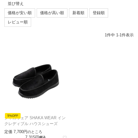
並び替え
価格が安い順
価格が高い順
新着順
登録順
レビュー順
1
件中
1
-
1
件表示
5%OFF
シャカウェア SHAKA WEAR イン
クレディブル ハウスシューズ
定価
7,700
のところ
7,315
税込