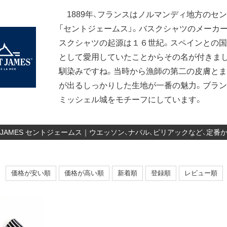
1889年、フランスはノルマンディ地方のセ
「セントジェームス」。バスクシャツのメーカ
スクシャツの起源は１６世紀。スペインとの
として愛用していたことからその名が付きまし
馴染みですね。当時から漁師の第二の皮膚とま
が出るしっかりした生地が一番の魅力。ブラ
ミッシェル城をモチーフにしています。
NT JAMES セントジェームス｜ウエッソン、ナバル、ピリアックなど、
価格が安い順
価格が高い順
新着順
登録順
レビュー順