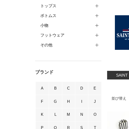
トップス
ボトムス
小物
フットウェア
その他
ブランド
SAI
A
B
C
D
E
並び替え
F
G
H
I
J
K
L
M
N
O
P
Q
R
S
T