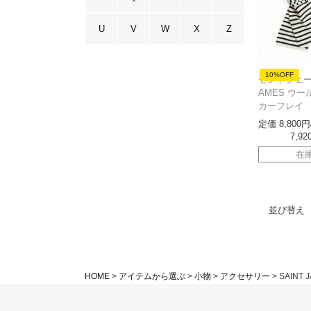
U
V
W
X
Z
10%OFF
セントジェーム
AMES ウー
カーフレイ
定価
8,800
7,92
在
並び替え
HOME
アイテムから選ぶ
小物
アクセサリー
SAINT 