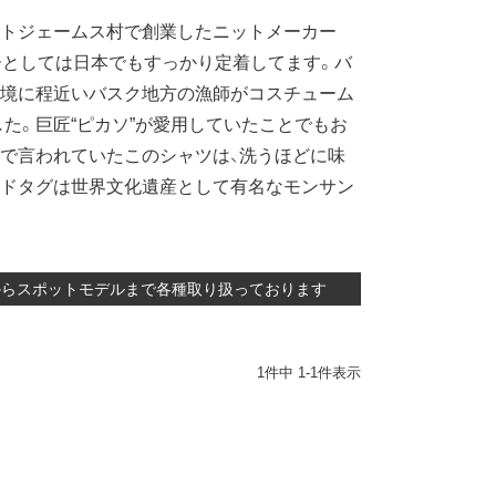
ントジェームス村で創業したニットメーカー
ーとしては日本でもすっかり定着してます。バ
国境に程近いバスク地方の漁師がコスチューム
た。巨匠“ピカソ”が愛用していたことでもお
で言われていたこのシャツは、洗うほどに味
ンドタグは世界文化遺産として有名なモンサン
定番からスポットモデルまで各種取り扱っております
1
件中
1
-
1
件表示