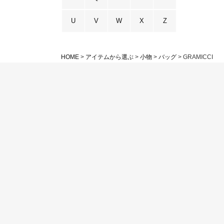
U
V
W
X
Z
HOME
アイテムから選ぶ
小物
バッグ
GRAMICCI