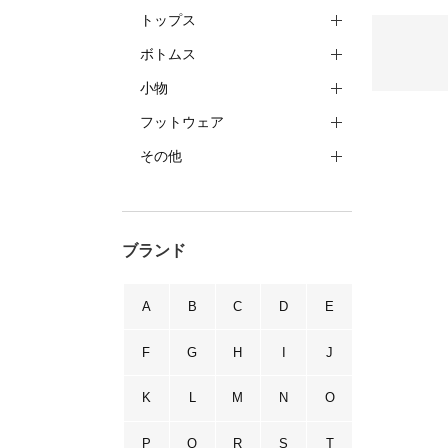
トップス
ボトムス
小物
フットウェア
その他
ブランド
A
B
C
D
E
F
G
H
I
J
K
L
M
N
O
P
Q
R
S
T