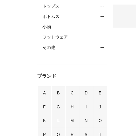
トップス
ボトムス
小物
フットウェア
その他
ブランド
A
B
C
D
E
F
G
H
I
J
K
L
M
N
O
P
Q
R
S
T