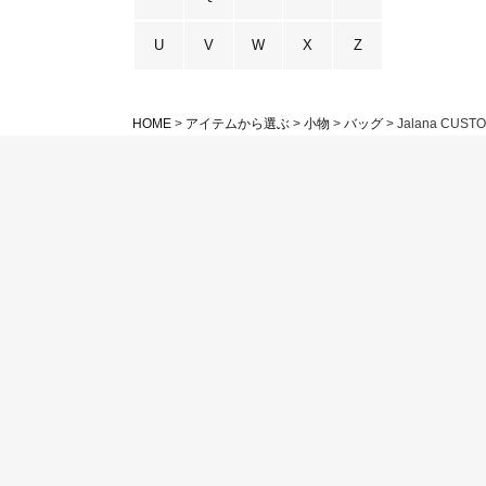
U
V
W
X
Z
HOME
アイテムから選ぶ
小物
バッグ
Jalana CUST