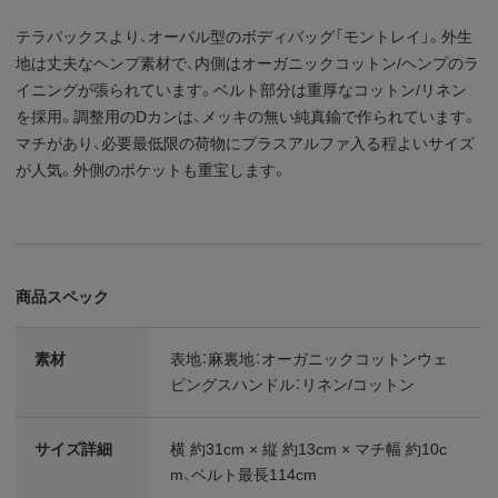
テラパックスより、オーバル型のボディバッグ「モントレイ」。外生
地は丈夫なヘンプ素材で、内側はオーガニックコットン/ヘンプのラ
イニングが張られています。ベルト部分は重厚なコットン/リネン
を採用。調整用のDカンは、メッキの無い純真鍮で作られています。
マチがあり、必要最低限の荷物にプラスアルファ入る程よいサイズ
が人気。外側のポケットも重宝します。
商品スペック
素材
表地：麻裏地：オーガニックコットンウェ
ビングスハンドル：リネン/コットン
サイズ詳細
横 約31cm × 縦 約13cm × マチ幅 約10c
m、ベルト最長114cm