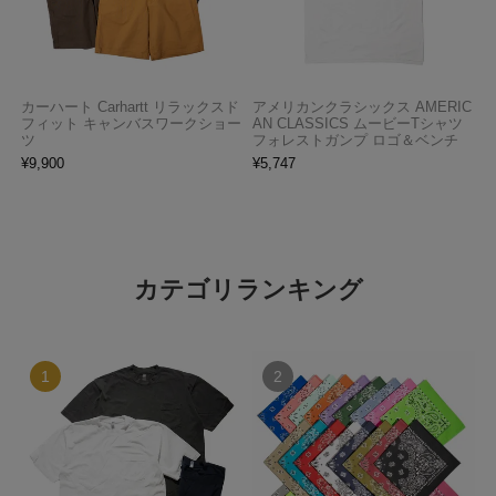
カーハート Carhartt リラックスド
アメリカンクラシックス AMERIC
フィット キャンバスワークショー
AN CLASSICS ムービーTシャツ
ツ
フォレストガンプ ロゴ＆ベンチ
¥
9,900
¥
5,747
カテゴリランキング