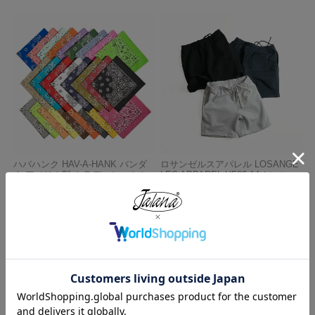
ハバハンク HAV-A-HANK バンダ
ロサンゼルスアパレル LOSANGE
ナ アメリカ製 トラディショナル
LES APPAREL HF02 14オンス ヘ
ペイズリーTHE BANDANNA COM
ビーフリース スウェットショーツ
PANY
¥
5,990
¥
770