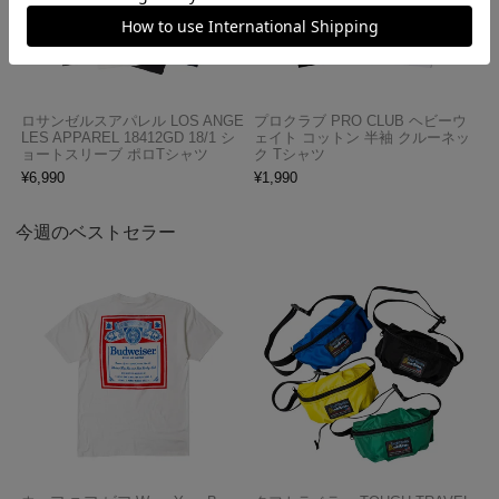
ロサンゼルスアパレル LOS ANGE
プロクラブ PRO CLUB ヘビーウ
LES APPAREL 18412GD 18/1 シ
ェイト コットン 半袖 クルーネッ
ョートスリーブ ポロTシャツ
ク Tシャツ
¥
6,990
¥
1,990
今週のベストセラー