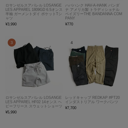
ロサンゼルスアパレル LOSANGE
ハバハンク HAV-A-HANK バンダ
LES APPAREL 1809GD 6.5オンス
ナ アメリカ製 トラディショナル
半袖 ガーメントダイ ポケットTシ
ペイズリーTHE BANDANNA COM
ャツ
PANY
¥
3,990
¥
770
ロサンゼルスアパレル LOSANGE
レッドキャップ REDKAP #PT20
LES APPAREL HF02 14オンス ヘ
インダストリアル ワークパンツ
ビーフリース スウェットショーツ
¥
7,700
¥
5,990