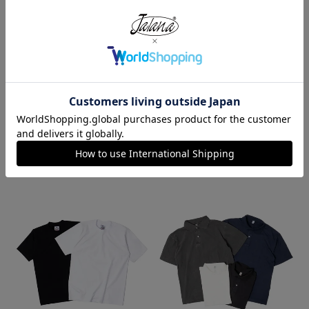
レッドキャップ REDKAP #PT20
ロサンゼルスアパレル LOSANGE
インダストリアル ワークパンツ
LES APPAREL HF02 14オンス ヘ
ビーフリース スウェットショーツ
¥
7,700
¥
5,990