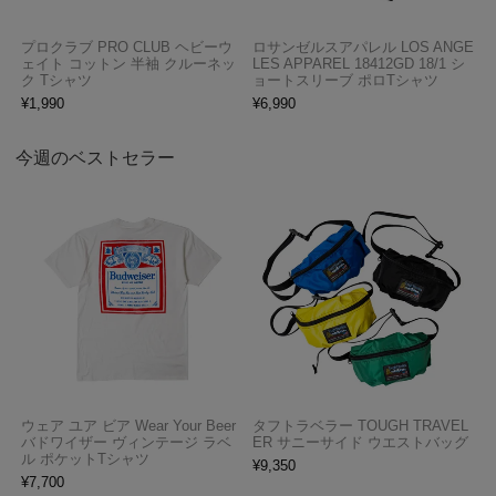
プロクラブ PRO CLUB ヘビーウ
ロサンゼルスアパレル LOS ANGE
ェイト コットン 半袖 クルーネッ
LES APPAREL 18412GD 18/1 シ
ク Tシャツ
ョートスリーブ ポロTシャツ
¥
1,990
¥
6,990
今週のベストセラー
ウェア ユア ビア Wear Your Beer
タフトラベラー TOUGH TRAVEL
バドワイザー ヴィンテージ ラベ
ER サニーサイド ウエストバッグ
ル ポケットTシャツ
¥
9,350
¥
7,700