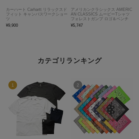
カーハート Carhartt リラックスド
アメリカンクラシックス AMERIC
フィット キャンバスワークショー
AN CLASSICS ムービーTシャツ
ツ
フォレストガンプ ロゴ＆ベンチ
¥
9,900
¥
5,747
カテゴリランキング