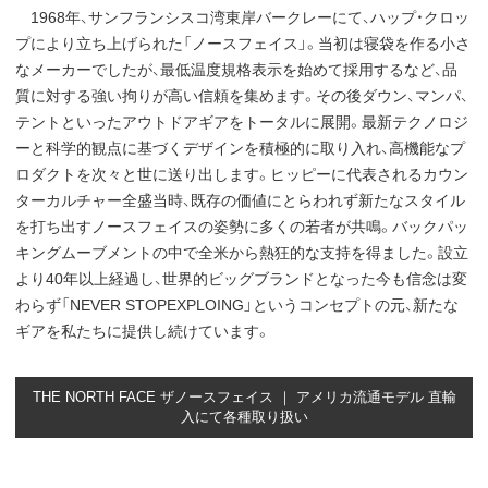
1968年、サンフランシスコ湾東岸バークレーにて、ハップ・クロッ
プにより立ち上げられた「ノースフェイス」。当初は寝袋を作る小さ
なメーカーでしたが、最低温度規格表示を始めて採用するなど、品
質に対する強い拘りが高い信頼を集めます。その後ダウン、マンパ、
テントといったアウトドアギアをトータルに展開。最新テクノロジ
ーと科学的観点に基づくデザインを積極的に取り入れ、高機能なプ
ロダクトを次々と世に送り出します。ヒッピーに代表されるカウン
ターカルチャー全盛当時、既存の価値にとらわれず新たなスタイル
を打ち出すノースフェイスの姿勢に多くの若者が共鳴。バックパッ
キングムーブメントの中で全米から熱狂的な支持を得ました。設立
より40年以上経過し、世界的ビッグブランドとなった今も信念は変
わらず「NEVER STOPEXPLOING」というコンセプトの元、新たな
ギアを私たちに提供し続けています。
THE NORTH FACE ザノースフェイス ｜ アメリカ流通モデル 直輸
入にて各種取り扱い