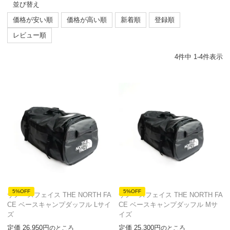
並び替え
価格が安い順
価格が高い順
新着順
登録順
レビュー順
4
件中
1
-
4
件表示
5%OFF
5%OFF
ザノースフェイス THE NORTH FA
ザノースフェイス THE NORTH FA
CE ベースキャンプダッフル Lサイ
CE ベースキャンプダッフル Mサ
ズ
イズ
定価
26,950
定価
25,300
のところ
のところ