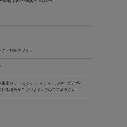
cm×幅：約53cm×奥行：約33cm
ック／TNFホワイト
ア
や生産ロットにより、ディティールやロゴデザイ
される場合がございます。予めご了承下さい。