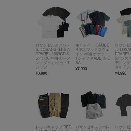
ロサンゼルスアパレ
キャンバー CAMBE
ロサンゼ
ル LOSANGELES A
R 302 マックスウェ
ル LOSA
PPAREL 1809GD 6.
イト 半袖 ポケット
PPAREL 
5オンス 半袖 ガーメ
Tシャツ MADE IN U
5オンス 
ントダイ ポケットT
SA
ディング
シャツ
ダイ Tシ
¥
7,990
¥
3,990
¥
4,990
レッドキャップ RED
ロサンゼルスアパレ
ロサンゼ