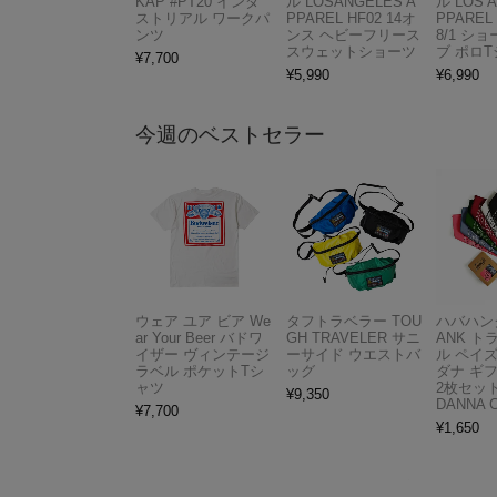
KAP #PT20 インダ
ル LOSANGELES A
ル LOS 
ストリアル ワークパ
PPAREL HF02 14オ
PPAREL 
ンツ
ンス ヘビーフリース
8/1 シ
スウェットショーツ
ブ ポロ
¥
7,700
¥
5,990
¥
6,990
今週のベストセラー
ウェア ユア ビア We
タフトラベラー TOU
ハバハンク
ar Your Beer バドワ
GH TRAVELER サニ
ANK 
イザー ヴィンテージ
ーサイド ウエストバ
ル ペイ
ラベル ポケットTシ
ッグ
ダナ ギ
ャツ
2枚セット
¥
9,350
DANNA 
¥
7,700
¥
1,650