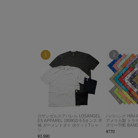
ロサンゼルスアパレル LOSANGEL
ハバハンク HAV-
ES APPAREL 1809GD 6.5オンス 半
アメリカ製 トラ
袖 ガーメントダイ ポケットTシャ
ズリーTHE BAND
ツ
¥
770
¥
3,990