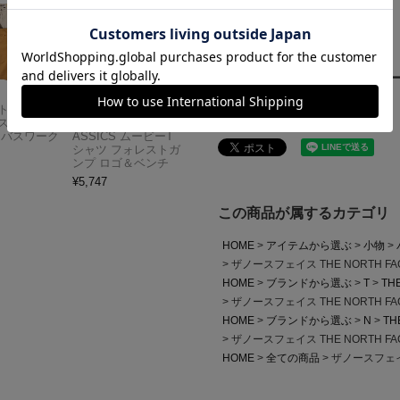
ご購入者さまからのレビュ
Carhartt
アメリカンクラシッ
レビューを書く
スドフィッ
クス AMERICAN CL
ンバスワーク
ASSICS ムービーT
シャツ フォレストガ
ンプ ロゴ＆ベンチ
¥
5,747
この商品が属するカテゴリ
HOME
アイテムから選ぶ
小物
ザノースフェイス THE NORTH 
HOME
ブランドから選ぶ
T
TH
ザノースフェイス THE NORTH 
HOME
ブランドから選ぶ
N
TH
ザノースフェイス THE NORTH 
HOME
全ての商品
ザノースフェイス