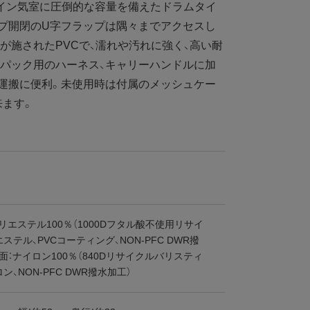
イン気室に圧倒的な容量を備えたドラムタイ
プ開閉のU字フラップは隅々までアクセスし
トが施されたPVCで、濡れや汚れに強く、高い耐
パック用のハーネス、キャリーハンドルに加
運搬に便利。未使用時は付属のメッシュケー
来ます。
リエステル100％（1000Dフタル酸不使用リサイ
ステル、PVCコーティング、NON-PFC DWR撥
面：ナイロン100％（840Dリサイクルバリスティ
ン、NON-PFC DWR撥水加工）