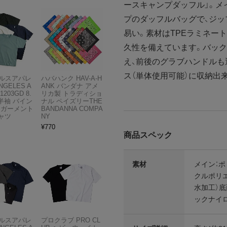
ースキャンプダッフル」。メ
プのダッフルバッグで、ジッ
易い。素材はTPEラミネー
久性を備えています。バック
え、前後のグラブハンドルも
ス（単体使用可能）に収納出
ルスアパレ
ハバハンク HAV-A-H
NGELES A
ANK バンダナ アメ
1203GD 8.
リカ製 トラディショ
半袖 バイン
ナル ペイズリーTHE
 ガーメント
BANDANNA COMPA
ャツ
NY
¥
770
商品スペック
素材
メイン：ポ
クルポリエ
水加工）底
ックナイロ
ルスアパレ
プロクラブ PRO CL