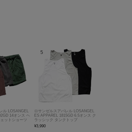
ル LOSANGEL
ロサンゼルスアパレル LOSANGEL
F02GD 14オンス ヘ
ES APPAREL 1815GD 6.5オンス ク
ウェットショーツ
ラッシック タンクトップ
¥
3,990