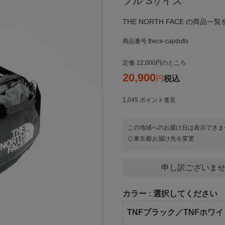
フル Sサイズ
THE NORTH FACE の商品一
商品番号
thece-capdufls
定価
22,000
のところ
20,900
税込
1,045
ポイント進呈
この地域へのお届け日は表示できま
東京都
お届け先を変更
申し訳ございませ
カラー
選択してください
TNFブラック／TNFホワイ