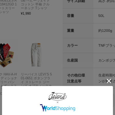
ANGELES A
UB ヘビーウェイト
サイズ詳細
高さ：約31
18412GD 1
コットン 半袖 クル
ョートスリー
ーネック Tシャツ
Tシャツ
¥
1,990
容量
50L
重量
約1200g
カラー
TNFブラ
生産国
カンボジ
 HAV-A-H
リーバイス LEVI’S 5
その他仕様
生産時期
トラディショナ
01-0651 ボタンフラ
注意点等
ンが変更
ズリー バン
イ ストレート ジー
フトボックス
ンズ オプティックホ
THE BAN
ワイト
COMPANY
¥
13,980
サイズの測り方
ご利用ガイド