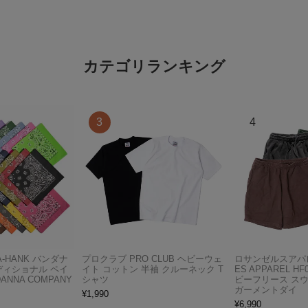
カテゴリランキング
A-HANK バンダナ
プロクラブ PRO CLUB ヘビーウェ
ロサンゼルスアパレ
ディショナル ペイ
イト コットン 半袖 クルーネック T
ES APPAREL H
ANNA COMPANY
シャツ
ビーフリース ス
ガーメントダイ
¥
1,990
¥
6,990