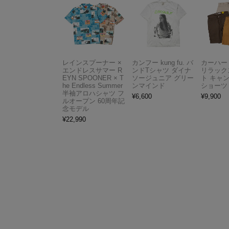
レインスプーナー ×
カンフー kung fu. バ
カーハート 
エンドレスサマー R
ンドTシャツ ダイナ
リラック
EYN SPOONER × T
ソージュニア グリー
ト キャ
he Endless Summer
ンマインド
ショーツ
半袖アロハシャツ フ
¥
6,600
¥
9,900
ルオープン 60周年記
念モデル
¥
22,990