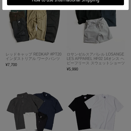
レッドキャップ REDKAP #PT20
ロサンゼルスアパレル LOSANGE
インダストリアル ワークパンツ
LES APPAREL HF02 14オンス ヘ
ビーフリース スウェットショーツ
¥
7,700
¥
5,990