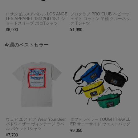
ロサンゼルスアパレル LOS ANGE
プロクラブ PRO CLUB ヘビーウ
LES APPAREL 18412GD 18/1 シ
ェイト コットン 半袖 クルーネッ
ョートスリーブ ポロTシャツ
ク Tシャツ
¥
6,990
¥
1,990
今週のベストセラー
ウェア ユア ビア Wear Your Beer
タフトラベラー TOUGH TRAVEL
バドワイザー ヴィンテージ ラベ
ER サニーサイド ウエストバッグ
ル ポケットTシャツ
¥
9,350
¥
7,700