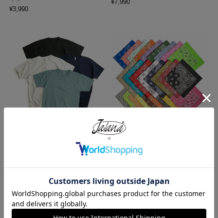
¥
7,990
¥
3,990
ロサンゼルスアパレル LOSANGE
ハバハンク HAV-A-HANK バンダ
LES APPAREL 1203GD 8.5オンス
ナ アメリカ製 トラディショナル
半袖 バインディング ガーメント
ペイズリーTHE BANDANNA COM
ダイ Tシャツ
PANY
¥
4,990
¥
770