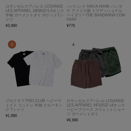
ロサンゼルスアパレル LOSANGE
ハバハンク HAV-A-HANK バンダ
LES APPAREL 1809GD 6.5オンス
ナ アメリカ製 トラディショナル
半袖 ガーメントダイ ポケットTシ
ペイズリーTHE BANDANNA COM
ャツ
PANY
¥
3,990
¥
770
プロクラブ PRO CLUB ヘビーウ
ロサンゼルスアパレル LOSANGE
ェイト コットン 半袖 クルーネッ
LES APPAREL HF02GD 14オンス
ク Tシャツ
ヘビーフリース スウェットショー
ツ ガーメントダイ
¥
1,990
¥
6,990