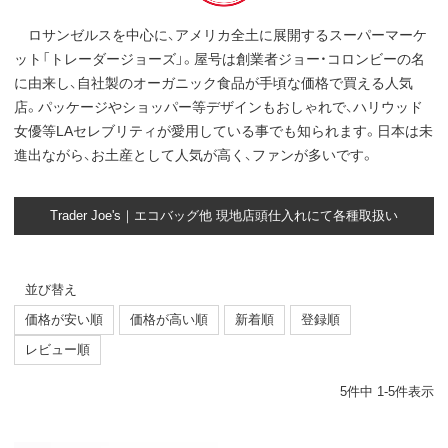
ロサンゼルスを中心に、アメリカ全土に展開するスーパーマーケ
ット「トレーダージョーズ」。屋号は創業者ジョー・コロンビーの名
に由来し、自社製のオーガニック食品が手頃な価格で買える人気
店。パッケージやショッパー等デザインもおしゃれで、ハリウッド
女優等LAセレブリティが愛用している事でも知られます。日本は未
進出ながら、お土産として人気が高く、ファンが多いです。
Trader Joe's｜エコバッグ他 現地店頭仕入れにて各種取扱い
並び替え
価格が安い順
価格が高い順
新着順
登録順
レビュー順
5
件中
1
-
5
件表示