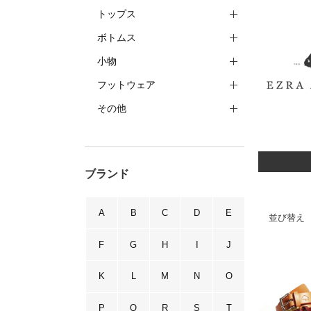
トップス
ボトムス
小物
フットウェア
その他
ブランド
A
B
C
D
E
並び替え
F
G
H
I
J
K
L
M
N
O
P
Q
R
S
T