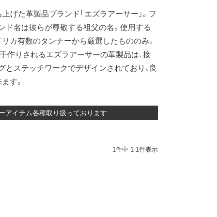
上げた革製品ブランド「エズラアーサー」。フ
ンド名は彼らが尊敬する祖父の名。使用する
メリカ有数のタンナーから厳選したもののみ。
点手作りされるエズラアーサーの革製品は、接
グとステッチワークでデザインされており、良
来ます。
レザーアイテム各種取り扱っております
1
件中
1
-
1
件表示