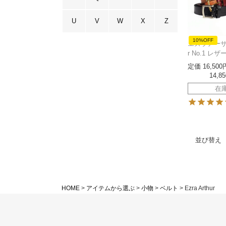
U
V
W
X
Z
10%OFF
エズラアーサー 
r No.1 レ
定価
16,500
14,85
在
並び替え
HOME
アイテムから選ぶ
小物
ベルト
Ezra Arthur