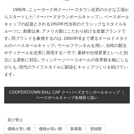
1986年、ニューヨーク州クーパーズタウン近郊の小さな工場か
らスタートした「クーパーズタウンボールキャップ」。ベースボール
キャップの起源とされる1850年代当初のクラシックなスタイルを
ルーツに、創業以来、アメリカ製にこだわり続ける老舗ブランドで
す。同ブランドを象徴するのは、1860年頃まで遡るオールドスタイ
ルのベースボールキャップ。ウールフランネルを用い、当時の製法
やディテールを忠実に再現する一方で、素材や仕様変更といった別
注にも柔軟に対応。ヴィンテージベースボールの世界観を軸にしな
がらも、現代のライフスタイルに馴染むキャップづくりを続けてい
ます。
COOPERSTOWN BALL CAP クーパーズタウンボールキャップ ｜
ベースボールキャップ各種取り扱い
並び替え
価格が安い順
価格が高い順
新着順
登録順