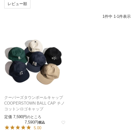
レビュー順
1
件中
1
-
1
件表示
クーパーズタウンボールキャップ
COOPERSTOWN BALL CAP チノ
コットンロゴキャップ
定価
7,590
のところ
7,590
税込
5.00