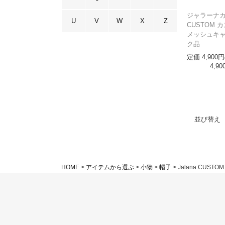
ジャラーナカス
U
V
W
X
Z
CUSTOM 
メッシュキャ
ク品
定価
4,900
4,90
並び替え
HOME
アイテムから選ぶ
小物
帽子
Jalana CUSTOM