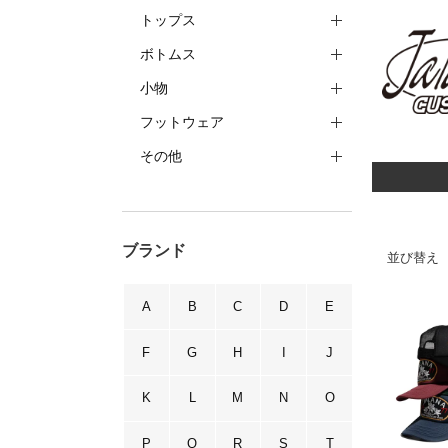
トップス
ボトムス
小物
フットウェア
その他
ブランド
並び替え
A
B
C
D
E
F
G
H
I
J
K
L
M
N
O
P
Q
R
S
T