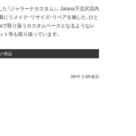
「ジャラーナカスタム」。Jalana下北沢店内
着にリメイク・リサイズ・リペアを施した、ひと
anaで取り扱うカスタムベースとなるようなレ
ット等も取り扱っています。
イク商品
3
件中
1
-
3
件表示