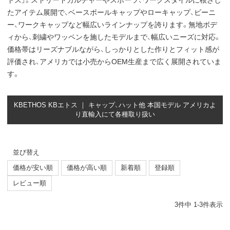
トス」。ストリートカルチャーやスポーツ、ワークスタイルに根ざし
たアイテム展開で、ベースボールキャップやローキャップ、ビーニ
ー、ワークキャップなど幅広いラインナップを誇ります。無地ボデ
ィから、刺繍やワッペンを施したモデルまで、幅広いニーズに対応。
価格帯はリーズナブルながら、しっかりとした作りとフィット感が
評価され、アメリカでは小売からOEM生産まで広く展開されていま
す。
KBETHOS KBエトス ｜ キャップ、ハット他 本国モデル アメリカよ
り直輸入にて各種取り扱い
並び替え
価格が安い順
価格が高い順
新着順
登録順
レビュー順
3
件中
1
-
3
件表示