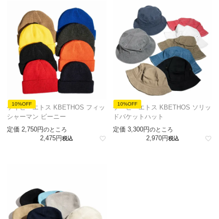
10%OFF
10%OFF
ケイビーエトス KBETHOS フィッ
ケービーエトス KBETHOS ソリッ
シャーマン ビーニー
ドバケットハット
定価
2,750
定価
3,300
のところ
のところ
2,475
2,970
税込
税込