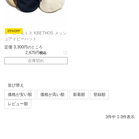
25%OFF
ケービーエトス KBETHOS メッシ
ュアイビーハット
定価
3,300
のところ
2,475
税込
在庫切れ
並び替え
価格が安い順
価格が高い順
新着順
登録順
レビュー順
3
件中
1
-
3
件表示