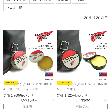
レビュー順
2
件中
1
-
2
件表示
10%OFF
10%OFF
レッドウイング RED WING #9710
レッドウイング RED WING #9710
4 レザーコンディショナー
5 ミンクオイル
定価
1,760
定価
1,320
のところ
のところ
1,583
1,187
税込
税込
在庫切れ
在庫切れ