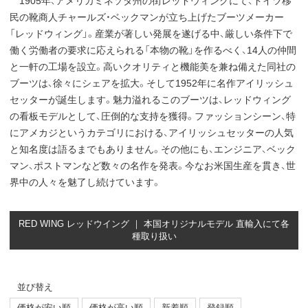
1905年、アメリカミネソタ州の街レッドウィングにて、ドイツ移
民の靴商人チャールズ・ベックマンが立ち上げたブーツメーカー
「レッドウィング」。産業が著しい発展を遂げる中、厳しい条件下で
働く労働者の要求に応えられる「本物の靴」を作るべく、14人の仲間
と一軒の工場を設立。高いクオリティと機能美を兼ね備えた同社の
ブーツは、徐々にシェアを拡大。そして1952年に名作アイリッシュ
セッターが誕生します。魅力溢れるこのブーツは、レッドウィング
の看板モデルとして、圧倒的な支持を獲得。ファッションシーン、特
にアメカジというカテゴリにおける、アイリッシュセッターの人気
と知名度は語るまでもありません。その他にも、エンジニア、ベック
マン、ポストマンなど数々の名作を発表。今なお米国生産を貫き、世
界中の人々を魅了し続けています。
RED WING レッドウイング ｜ 本国オリジナルモデル 直輸入にて各
種取り扱い
並び替え
価格が安い順
価格が高い順
新着順
登録順