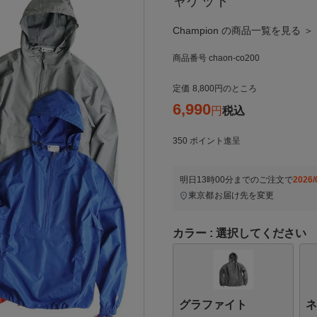
ャケット
Champion の商品一覧を見る ＞
商品番号
chaon-co200
定価
8,800
のところ
6,990
税込
350
ポイント進呈
明日
13時00分
までのご注文で
2026/
東京都
お届け先を変更
カラー
選択してください
グラファイト