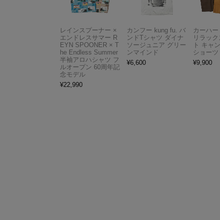
レインスプーナー ×
カンフー kung fu. バ
カーハート 
エンドレスサマー R
ンドTシャツ ダイナ
リラック
EYN SPOONER × T
ソージュニア グリー
ト キャ
he Endless Summer
ンマインド
ショーツ
半袖アロハシャツ フ
¥
6,600
¥
9,900
ルオープン 60周年記
念モデル
¥
22,990