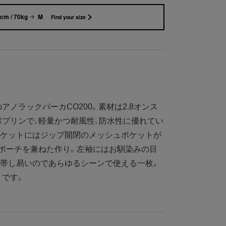
cm / 70kg
M
Find your size
ノラックパーカCO200。素材は2.8オンス
プリンで、軽量かつ耐風性、防水性に優れてい
ポケットにはジップ開閉のメッシュポケットが
ポーチを兼ねた作り。左袖にはお馴染みの目
携帯し易いのであらゆるシーンで使える一枚。
りです。