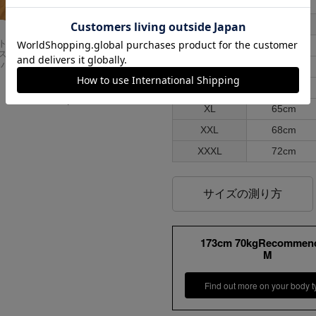
サイズ
肩幅
Carhartt
アメリカンクラシッ
S
54cm
スドフィッ
クス AMERICAN CL
ンバスワーク
ASSICS ムービーT
M
57cm
シャツ フォレストガ
ンプ ロゴ＆ベンチ
L
61cm
¥
5,747
XL
65cm
XXL
68cm
XXXL
72cm
サイズの測り方
173cm 70kgRecommen
M
Find out more on your body t