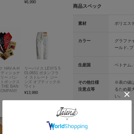
¥
6,990
商品スペック
素材
ポリエステ
カラー
グラファイ
ールド、
生産国
ベトナム
 HAV-A-H
リーバイス LEVI’S 5
トラディショナ
01-0651 ボタンフラ
ズリー バン
イ ストレート ジー
フトボックス
ンズ オプティックホ
その他仕様
※表の値
THE BAN
ワイト
注意点等
るため最
COMPANY
¥
13,980
い。
各部実寸平均値
サイズはUSA表記となります