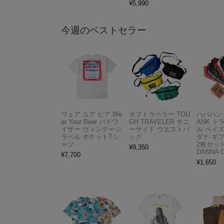
¥
5,990
今週のベストセラー
ウェア ユア ビア We
タフトラベラー TOU
ハバハンク
ar Your Beer バドワ
GH TRAVELER サニ
ANK 
イザー ヴィンテージ
ーサイド ウエストバ
ル ペイ
ラベル ポケットTシ
ッグ
ダナ ギ
ャツ
2枚セット
¥
9,350
DANNA 
¥
7,700
¥
1,650