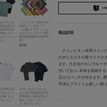
173
ルスアパレ
ハバハンク HAV-A-H
NGELES A
ANK バンダナ アメ
1203GD 8.
リカ製 トラディショ
商品説明
半袖 バイン
ナル ペイズリーTHE
 ガーメント
BANDANNA COMPA
ャツ
NY
¥
770
チャンピオン本国ラインのア
のポリエステル製マイクロポ
ます。大き目のカンガルー
付いており、本体を収納する
玉ロゴパッチが付きます。
手頃なプライスも嬉しい限
 PRO CL
ロサンゼルスアパレ
ビーウェイト
ル LOS ANGELES A
 半袖 クル
PPAREL 18412GD 1
 Tシャツ
8/1 ショートスリー
ブ ポロTシャツ