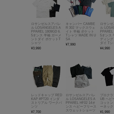
ロサンゼルスアパレ
キャンバー CAMBE
ロサンゼ
ル LOSANGELES A
R 302 マックスウェ
ル LOSA
PPAREL 1809GD 6.
イト 半袖 ポケット
PPAREL 
5オンス 半袖 ガーメ
Tシャツ MADE IN U
5オンス 
ントダイ ポケットT
SA
ディング
シャツ
ダイ Tシ
¥
7,990
¥
3,990
¥
4,990
レッドキャップ RED
ロサンゼルスアパレ
プロクラブ
KAP #PT20 インダ
ル LOSANGELES A
UB ヘ
ストリアル ワークパ
PPAREL HF02 14オ
コットン
ンツ
ンス ヘビーフリース
ーネック
スウェットショーツ
¥
7,700
¥
1,990