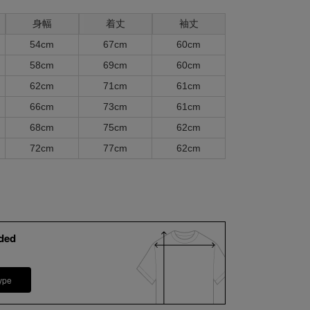
身幅
着丈
袖丈
54cm
67cm
60cm
58cm
69cm
60cm
62cm
71cm
61cm
66cm
73cm
61cm
68cm
75cm
62cm
72cm
77cm
62cm
ded
ype