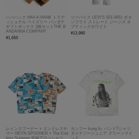
ハバハンク HAV-A-HANK トラデ
リーバイス LEVI’S 501-0651 ボタ
ィショナル ペイズリー バンダナ
ンフライ ストレート ジーンズ オ
ギフトボックス 2枚セットTHE B
プティックホワイト
ANDANNA COMPANY
¥
13,980
¥
1,650
レインスプーナー × エンドレスサ
カンフー kung fu. バンドTシャツ
マー REYN SPOONER × The End
ダイナソージュニア グリーンマイ
less Summer 半袖アロハシャツ
ンド