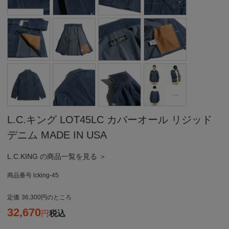
L.C.キング LOT45LC カバーオール リジッド
デニム MADE IN USA
L.C.KING の商品一覧を見る ＞
商品番号
lcking-45
定価
36,300
のところ
32,670
税込