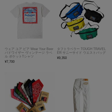
ウェア ユア ビア Wear Your Beer
タフトラベラー TOUGH TRAVEL
バドワイザー ヴィンテージ ラベ
ER サニーサイド ウエストバッグ
ル ポケットTシャツ
¥
9,350
¥
7,700