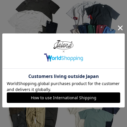
ロサンゼルスアパレル LOSANGE
キャンバー CAMBER 302 マック
LES APPAREL 1809GD 6.5オンス
スウェイト 半袖 ポケット Tシャ
半袖 ガーメントダイ ポケットTシ
ツ MADE IN USA
ャツ
¥
7,990
¥
3,990