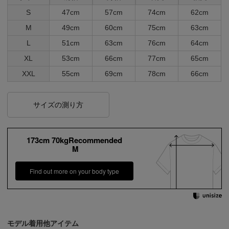
S
47cm
57cm
74cm
62cm
M
49cm
60cm
75cm
63cm
L
51cm
63cm
76cm
64cm
XL
53cm
66cm
77cm
65cm
XXL
55cm
69cm
78cm
66cm
サイズの測り方
173cm 70kgRecommended
M
Find out more on your body type
モデル着用他アイテム