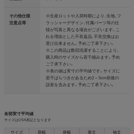
その他仕様
※生産ロットや入荷時期により、生地、フ
注意点等
ラッシャーデザイン、付属パーツ等の仕
様が写真と異なる場合がございます。こ
れを理由とした不良返品、不良交換はお
受け出来ません。予めご了承下さい。
※この商品は数回洗濯することにより、
購入時のサイズから若干縮みます。予め
ご了承下さい。
※表の値は実寸の平均値です。サイズに
若干ばらつきがあるため2～3cm前後の
誤差を含みます。予めご了承下さい。
各部実寸平均値
サイズはUSA表記となります
サイズ
肩幅
身幅
着丈
袖丈