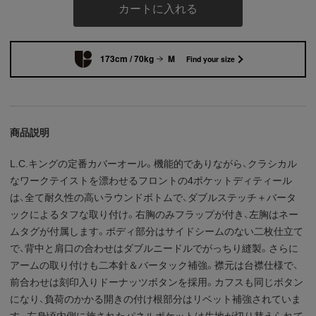
カートに入れる
173cm / 70kg
M
Find your size
商品説明
L.C.キングの定番カバーオール。機能的でありながら、クラシカル
なワークテイストを漂わせるフロントの4ポケットディティール
は、全て耐久性の高いラウンドボトムで、ダブルステッチ＋バータ
ックによるタフな取り付け。右胸のみフラップが付き、左胸はネー
ムタグが付属します。ボディ部分はサイドシームのない二枚仕立て
で、背中と肩口の合わせはダブルニードルでがっちり縫製。さらに
アームの取り付けも二本針＆バータック補強。襟元は台襟仕様で、
前合わせは刻印入りドーナッツボタンを採用。カフスも同じボタン
になり、負荷のかかる開きの付け根部分はリベット補強されていま
す。左身頃内側に施されたパネルポケットは生地が切り替えられて