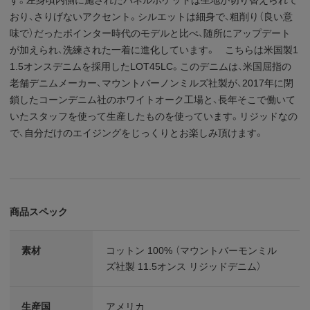
おり、さりげないアクセント。シルエットは細身で、粗削り（良い意
味で）だったポインター時代のモデルと比べ、随所にアップデート
が加えられ、洗練された一着に進化しています。 こちらは米国製1
1.5オンスデニムを採用したLOT45LC。このデニムは、米国屈指の
老舗デニムメーカー、マウントバーノンミルズ社製が、2017年に閉
鎖したコーンデニム社のホワイトオーク工場と、長年そこで働いて
いたスタッフを使って生産したものを使っています。リジッドなの
で、自分だけのエイジングをじっくりとお楽しみ頂けます。
商品スペック
素材
コットン 100% （マウントバーモンミル
ズ社製 11.5オンス リジッドデニム）
生産国
アメリカ