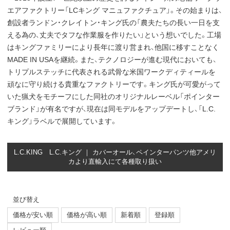
エアファクトリー「LCキング マニュファクチュア」。その始まりは、
創設者ランドン・クレイトン・キング氏の「農夫たちの長い一日を支
える為の、丈夫でタフな作業服を作りたい」という想いでした。工場
はキングファミリーにより長年に渡り営まれ、他国に移すことなく
MADE IN USAを継続。また、テクノロジーが進む現代においても、
トリプルステッチに代表される武骨な米国ワークディティールを
頑なに守り続ける貴重なファクトリーです。キング氏が可愛がって
いた猟犬をモチーフにした同社のオリジナルレーベル「ポインター
ブランド」が有名ですが、現在は同モデルをアップデートし、「L.C.
キング」ラベルで展開しています。
L.C.KING L.C.キング ｜ カバーオール、ペインターパンツ他アメリ
カより直輸入にて各種取り扱い
並び替え
価格が安い順
価格が高い順
新着順
登録順