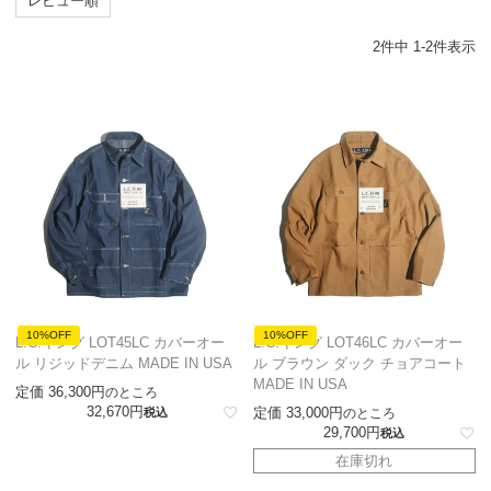
レビュー順
2
件中
1
-
2
件表示
10%OFF
10%OFF
L.C.キング LOT45LC カバーオー
L.C.キング LOT46LC カバーオー
ル リジッドデニム MADE IN USA
ル ブラウン ダック チョアコート
MADE IN USA
定価
36,300
のところ
32,670
定価
33,000
税込
のところ
29,700
税込
在庫切れ