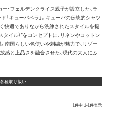
カー・フェルデンクライス親子が設立した、ラ
ド「キューバベラ」。キューバの伝統的シャツ
しく快適でありながら洗練されたスタイルを提
はひとつのスタイル）”をコンセプトに、リネンやコットン
。南国らしい色使いや刺繍が魅力で、リゾー
放感と上品さを融合させた、現代の大人にふ
デル各種取り扱い
1
件中
1
-
1
件表示