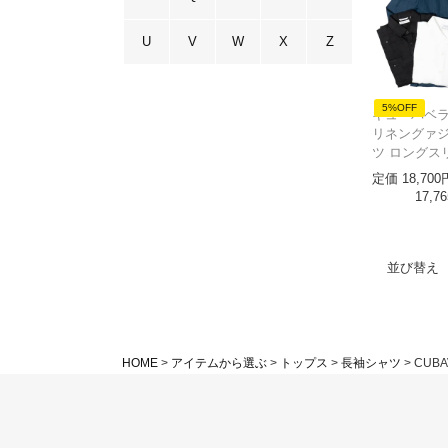
U
V
W
X
Z
5%OFF
キューバベラ 
リネングァ
ツ ロングス
定価
18,700
17,76
並び替え
HOME
アイテムから選ぶ
トップス
長袖シャツ
CUBA