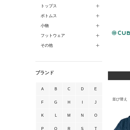
トップス
ボトムス
小物
フットウェア
その他
ブランド
A
B
C
D
E
並び替え
F
G
H
I
J
K
L
M
N
O
P
Q
R
S
T