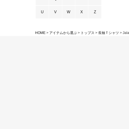
U
V
W
X
Z
HOME
アイテムから選ぶ
トップス
長袖Ｔシャツ
Jal