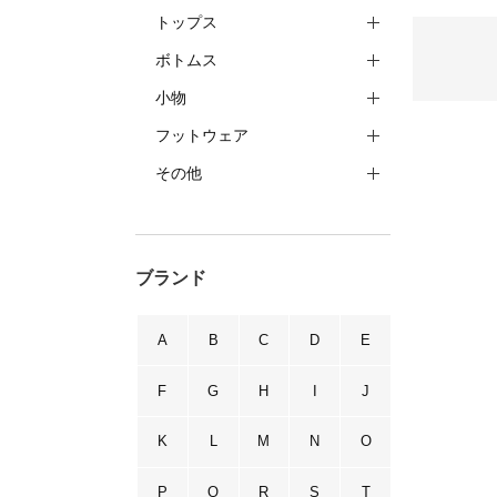
トップス
ボトムス
小物
フットウェア
その他
ブランド
A
B
C
D
E
F
G
H
I
J
K
L
M
N
O
P
Q
R
S
T