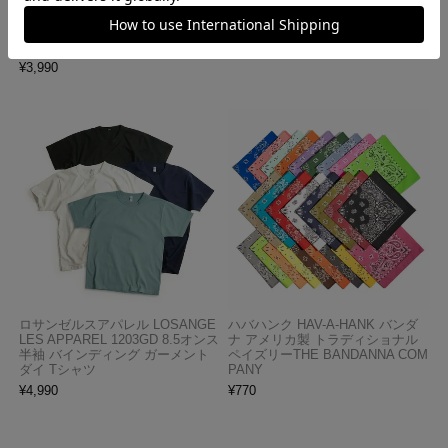
ロサンゼルスアパレル LOSANGE
キャンバー CAMBER 302 マック
LES APPAREL 1809GD 6.5オンス
スウェイト 半袖 ポケット Tシャ
半袖 ガーメントダイ ポケットTシ
ツ MADE IN USA
ャツ
¥
7,990
¥
3,990
ロサンゼルスアパレル LOSANGE
ハバハンク HAV-A-HANK バンダ
LES APPAREL 1203GD 8.5オンス
ナ アメリカ製 トラディショナル
半袖 バインディング ガーメント
ペイズリーTHE BANDANNA COM
ダイ Tシャツ
PANY
¥
4,990
¥
770