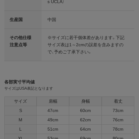
s UCLA）
生産国
中国
その他仕様
※サイズに若干個体差があります。下記
注意点等
サイズ表は1～2cmの誤差を含みますの
で、予めご了承下さい。
各部実寸平均値
サイズはUSA表記となります
サイズ
肩幅
身幅
着丈
S
47cm
60cm
73cm
M
49cm
62cm
76cm
L
51cm
64cm
78cm
XL
53cm
69cm
80cm