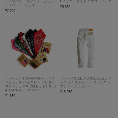
バドワイザー ヴィンテージ ラベ
ER サニーサイド ウエストバッグ
ル ポケットTシャツ
¥
9,350
¥
7,700
ハバハンク HAV-A-HANK トラデ
リーバイス LEVI’S 501-0651 ボタ
ィショナル ペイズリー バンダナ
ンフライ ストレート ジーンズ オ
ギフトボックス 2枚セットTHE B
プティックホワイト
ANDANNA COMPANY
¥
13,980
¥
1,650