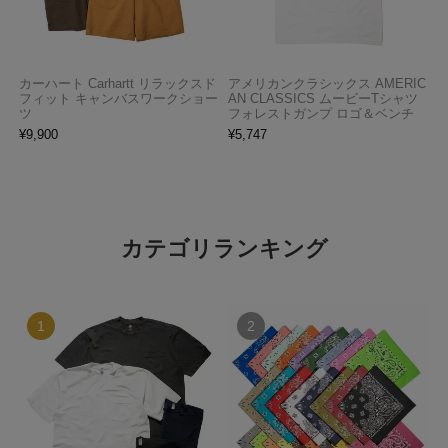
カーハート Carhartt リラックスド
アメリカンクラシックス AMERIC
フィット キャンバスワークショー
AN CLASSICS ムービーTシャツ
ツ
フォレストガンプ ロゴ＆ベンチ
¥
9,900
¥
5,747
カテゴリランキング