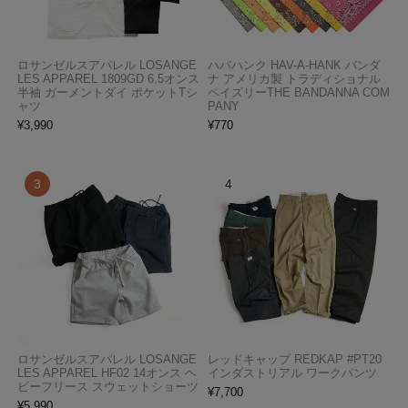
ロサンゼルスアパレル LOSANGE
ハバハンク HAV-A-HANK バンダ
LES APPAREL 1809GD 6.5オンス
ナ アメリカ製 トラディショナル
半袖 ガーメントダイ ポケットTシ
ペイズリーTHE BANDANNA COM
ャツ
PANY
¥
3,990
¥
770
ロサンゼルスアパレル LOSANGE
レッドキャップ REDKAP #PT20
LES APPAREL HF02 14オンス ヘ
インダストリアル ワークパンツ
ビーフリース スウェットショーツ
¥
7,700
¥
5,990