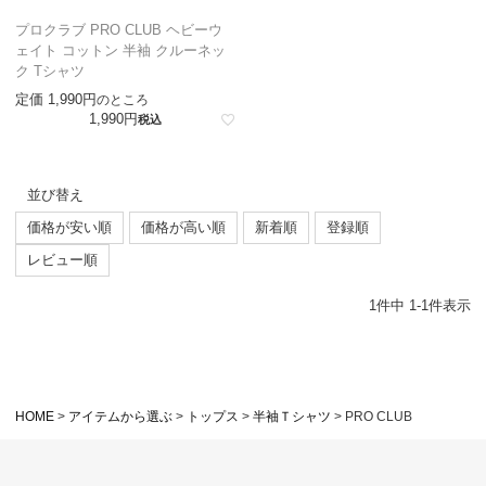
プロクラブ PRO CLUB ヘビーウ
ェイト コットン 半袖 クルーネッ
ク Tシャツ
定価
1,990
のところ
1,990
税込
並び替え
価格が安い順
価格が高い順
新着順
登録順
レビュー順
1
件中
1
-
1
件表示
HOME
アイテムから選ぶ
トップス
半袖Ｔシャツ
PRO CLUB