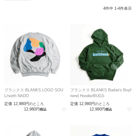
4
件中
1
-
4
件表示
ブランクス BLANKS LOGO SOU
ブランクス BLANKS Barbie's Boyf
L/north NADO
riend Hoodie/BUGS
定価
12,980
定価
12,980
のところ
のところ
12,980
12,980
税込
税込