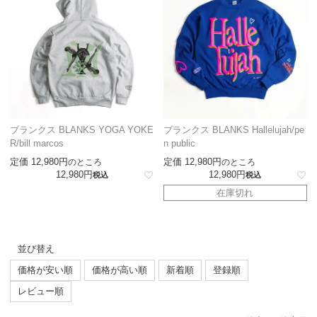
ブランクス BLANKS YOGA YOKE
ブランクス BLANKS Hallelujah/pe
R/bill marcos
n public
定価
12,980
定価
12,980
のところ
のところ
12,980
12,980
税込
税込
在庫切れ
並び替え
価格が安い順
価格が高い順
新着順
登録順
レビュー順