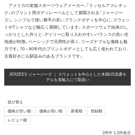
アメリカの老舗スポーツウェアメーカー、「ラッセルアスレチッ
ク」のプリント用ボディレーベルとして展開される「ジャージー
ズ」。シンプルで使い勝手の良いブランクボディを中心に、スウェッ
トやTシャツなど幅広く展開しています。スポーツウェア由来のし
っかりとした作りと、デイリーに取り入れやすいバランスの良い生
地感が特徴。ベーシックで汎用性が高く、リーズナブルな価格も魅
力です。70～80年代のプリントボディとしても広く使われており、
古着好きにも馴染みのあるブランドです。
JERZEES ジャージーズ ｜ スウェットを中心とした本国US流通モ
デルを直輸入にて取扱い
並び替え
価格が安い順
価格が高い順
新着順
登録順
レビュー順
2
件中
1
-
2
件表示