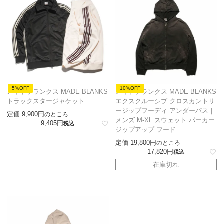
5%OFF
10%OFF
メイドブランクス MADE BLANKS
メイドブランクス MADE BLANKS
トラックスタージャケット
エクスクルーシブ クロスカントリ
ージップフーディ アンダーパス｜
定価
9,900
のところ
メンズ M-XL スウェット パーカー
9,405
税込
ジップアップ フード
定価
19,800
のところ
17,820
税込
在庫切れ