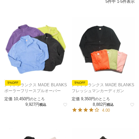
5
件中
1
-
5
件表示
5%OFF
5%OFF
メイドブランクス MADE BLANKS
メイドブランクス MADE BLANKS
ポーラーフリースプルオーバー
フレッシュマンカーディガン
定価
10,450
定価
9,350
のところ
のところ
9,927
8,882
税込
税込
4.00