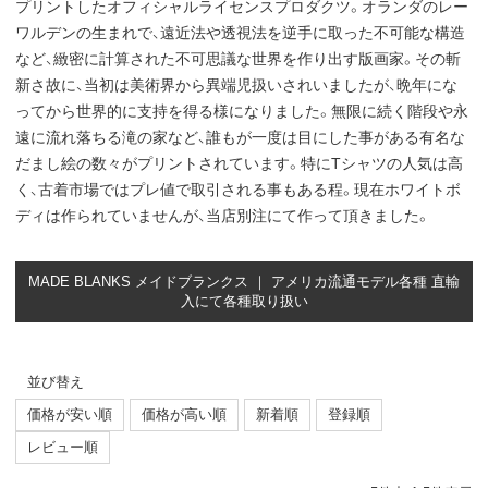
プリントしたオフィシャルライセンスプロダクツ。オランダのレー
ワルデンの生まれで、遠近法や透視法を逆手に取った不可能な構造
など、緻密に計算された不可思議な世界を作り出す版画家。その斬
新さ故に、当初は美術界から異端児扱いされいましたが、晩年にな
ってから世界的に支持を得る様になりました。無限に続く階段や永
遠に流れ落ちる滝の家など、誰もが一度は目にした事がある有名な
だまし絵の数々がプリントされています。特にTシャツの人気は高
く、古着市場ではプレ値で取引される事もある程。現在ホワイトボ
ディは作られていませんが、当店別注にて作って頂きました。
MADE BLANKS メイドブランクス ｜ アメリカ流通モデル各種 直輸
入にて各種取り扱い
並び替え
価格が安い順
価格が高い順
新着順
登録順
レビュー順