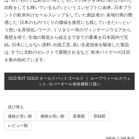
は「古いものではあるが、時とともにその良さを深め、現代のものと
比較をしても輝いているもの」というコンセプトに由来。日本ブラ
ンドの欧米向けセールスレップをしていた創設者が、各地行商の際
感じた「日本のものづくりの価値を後世にも残していきたい」とい
う想いを具現化。ワーク、ミリタリー等のヴィンテージウエアから
着想を得て、生地の製造から組立まで全ての要素を日本国内で完
結。日本にしかない原料、伝統工芸、高い生産技術を駆使した製品
は、すでに北欧のセレクトで展開されるなど、欧米バイヤーの注目
を集め始めています。
OLD BUT GOLD オールドバットゴールド ｜ ループウィールスウェ
ット、カバーオール他各種取り扱い
並び替え
価格が安い順
価格が高い順
新着順
登録順
レビュー順
3
件中
1
-
3
件表示