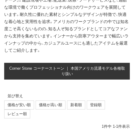
トーン」。建設現場や工場、配送業、医療・フードサービスなど、過酷
な環境で働くプロフェッショナル向けのワークウェアを展開して
います。耐久性に優れた素材とシンプルなデザインが特徴で、快適
な着心地と実用性を追求。アメリカのワークブランドの中では知名
度こそ高くないものの、知る人ぞ知るブランドとしてコアなファン
から支持を集めています。インナーから防寒アウターまで幅広いラ
インナップの中から、カジュアルユースにも適したアイテムを厳選
してご紹介します。
Corner Stone コーナーストーン ｜ 本国アメリカ流通モデル各種取
り扱い
並び替え
価格が安い順
価格が高い順
新着順
登録順
レビュー順
1
件中
1
-
1
件表示