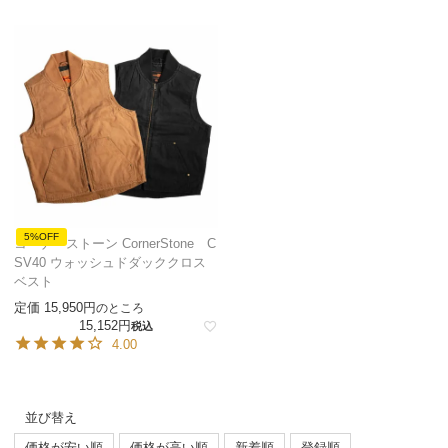
5%OFF
コーナーストーン CornerStone C
SV40 ウォッシュドダッククロス
ベスト
定価
15,950
のところ
15,152
税込
4.00
並び替え
価格が安い順
価格が高い順
新着順
登録順