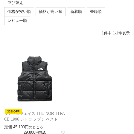
並び替え
価格が安い順
価格が高い順
新着順
登録順
レビュー順
1
件中
1
-
1
件表示
33%OFF
ザノースフェイス THE NORTH FA
CE 1996 レトロ ヌプシ ベスト
定価
45,100
のところ
29,800
税込