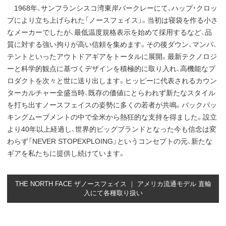
1968年、サンフランシスコ湾東岸バークレーにて、ハップ・クロッ
プにより立ち上げられた「ノースフェイス」。当初は寝袋を作る小さ
なメーカーでしたが、最低温度規格表示を始めて採用するなど、品
質に対する強い拘りが高い信頼を集めます。その後ダウン、マンパ、
テントといったアウトドアギアをトータルに展開。最新テクノロジ
ーと科学的観点に基づくデザインを積極的に取り入れ、高機能なプ
ロダクトを次々と世に送り出します。ヒッピーに代表されるカウン
ターカルチャー全盛当時、既存の価値にとらわれず新たなスタイル
を打ち出すノースフェイスの姿勢に多くの若者が共鳴。バックパッ
キングムーブメントの中で全米から熱狂的な支持を得ました。設立
より40年以上経過し、世界的ビッグブランドとなった今も信念は変
わらず「NEVER STOPEXPLOING」というコンセプトの元、新たな
ギアを私たちに提供し続けています。
THE NORTH FACE ザノースフェイス ｜ アメリカ流通モデル 直輸
入にて各種取り扱い