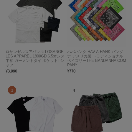
ロサンゼルスアパレル LOSANGE
ハバハンク HAV-A-HANK バンダ
LES APPAREL 1809GD 6.5オンス
ナ アメリカ製 トラディショナル
半袖 ガーメントダイ ポケットTシ
ペイズリーTHE BANDANNA COM
ャツ
PANY
¥
3,990
¥
770