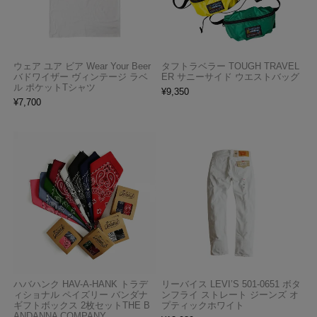
ウェア ユア ビア Wear Your Beer
タフトラベラー TOUGH TRAVEL
バドワイザー ヴィンテージ ラベ
ER サニーサイド ウエストバッグ
ル ポケットTシャツ
¥
9,350
¥
7,700
ハバハンク HAV-A-HANK トラデ
リーバイス LEVI’S 501-0651 ボタ
ィショナル ペイズリー バンダナ
ンフライ ストレート ジーンズ オ
ギフトボックス 2枚セットTHE B
プティックホワイト
ANDANNA COMPANY