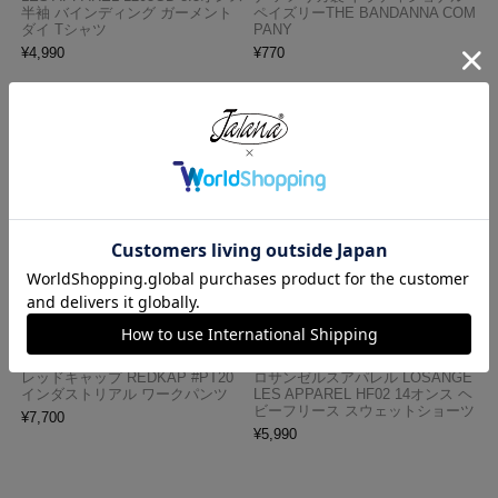
半袖 バインディング ガーメント
ペイズリーTHE BANDANNA COM
ダイ Tシャツ
PANY
¥
4,990
¥
770
レッドキャップ REDKAP #PT20
ロサンゼルスアパレル LOSANGE
インダストリアル ワークパンツ
LES APPAREL HF02 14オンス ヘ
ビーフリース スウェットショーツ
¥
7,700
¥
5,990