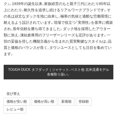
ク」。1939年の誕生以来、家族経営のもと親子三代にわたり85年以
上にわたり、耐久性を追求し続けるリアルワークブランドです。そ
の名は頑丈なダック生地に由来し、極寒の気候と過酷な労働環境に
耐えるよう設計されています。現場で役立つ「実用性」を基準に構築
され、長年信頼を勝ち得てきました。ダック地を採用したアウター
類に加え、凍結倉庫用のフリーザーシリーズも定評があります。一
切の妥協を排した機能主義から生まれた質実剛健なスタイルは、品
質と価格のバランスが良く、タウンユースとしても注目を集めてい
ます。
TOUGH DUCK タフダック｜ジャケット、ベスト他 北米流通モデル
各種取り扱い。
並び替え
価格が安い順
価格が高い順
新着順
登録順
レビュー順