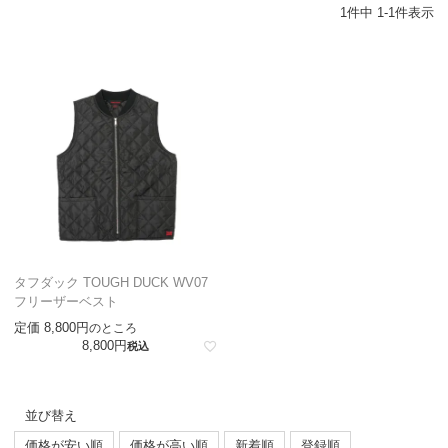
1
件中
1
-
1
件表示
タフダック TOUGH DUCK WV07
フリーザーベスト
定価
8,800
のところ
8,800
税込
並び替え
価格が安い順
価格が高い順
新着順
登録順