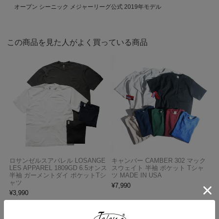
オープン シーニック メジャーリーグ公式 2019年モデル
この商品を見た人がよく買っている商品
ロサンゼルスアパレル LOSANGE
キャンバー CAMBER 302 マック
LES APPAREL 1809GD 6.5オンス
スウェイト 半袖 ポケット Tシャ
半袖 ガーメントダイ ポケットTシ
ツ MADE IN USA
ャツ
¥
7,990
¥
3,990