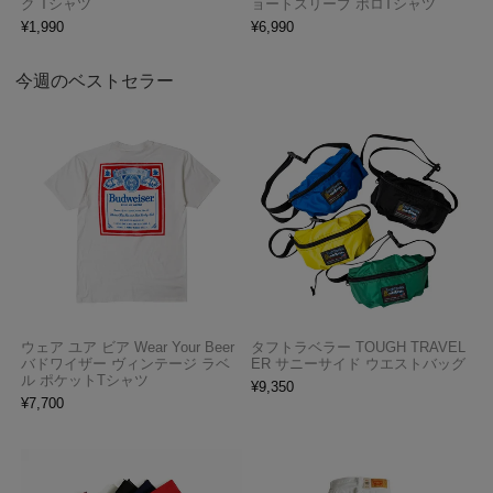
ク Tシャツ
ョートスリーブ ポロTシャツ
¥
1,990
¥
6,990
今週のベストセラー
ウェア ユア ビア Wear Your Beer
タフトラベラー TOUGH TRAVEL
バドワイザー ヴィンテージ ラベ
ER サニーサイド ウエストバッグ
ル ポケットTシャツ
¥
9,350
¥
7,700