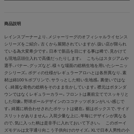
商品説明
レインスプーナーより、メジャーリーグのオフィシャルライセンス
シリーズをご紹介。古くから展開されていますが、扱い店が限られ
ている為大変希少です。日本で新品を目にする事は稀で、見かけて
も現地店頭仕入れで高価だったりします。 こちらはスタジアムや
選手、バナー、グッズなど、様々な場面の総柄生地を用いたシーニッ
クシリーズ。ボディの仕様がレギュラーアロハとは各所異なり、素
材は綿100％ポプリンで、サラっとした軽い生地感。裏使いではな
く、綺麗な発色の総柄をそのまま生かしています。襟元はボタンダ
ウンではなくレギュラーカラー。フロントは裏前立てでスッキリと
した印象。野球ボールデザインのココナッツボタンがいい感じで
す。綺麗に柄合わせされたポケットは健在。裾はボックスで、サイド
スリットがありません。入荷少量な上に、年毎にデザインが異なる
ので、気に入った柄は是非手に入れておいて下さい。 このボーイ
ズモデルは文字通り向こう子供向けのサイズ。XLで日本人男性の小