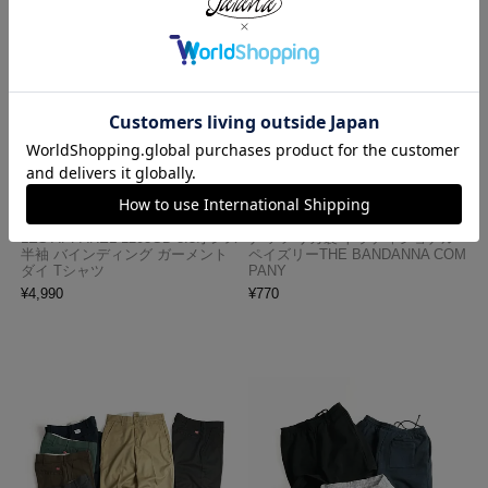
ロサンゼルスアパレル LOSANGE
ハバハンク HAV-A-HANK バンダ
LES APPAREL 1203GD 8.5オンス
ナ アメリカ製 トラディショナル
半袖 バインディング ガーメント
ペイズリーTHE BANDANNA COM
ダイ Tシャツ
PANY
¥
4,990
¥
770